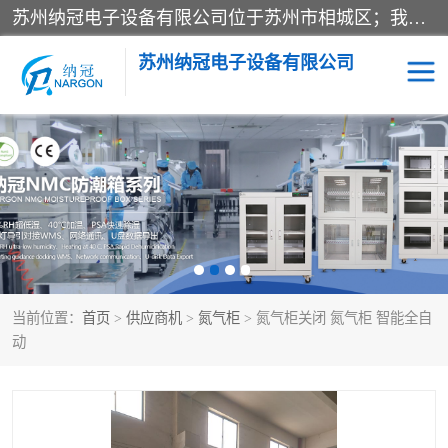
苏州纳冠电子设备有限公司位于苏州市相城区；我司依托国外先进技术结合国内用户的需求，为客户提供具有WMS功能的超低湿快速除湿电子防潮，压缩空气连续干燥柜、智能物料管理氮气储物柜、自制氮氮气柜、防潮氮气组合柜、不锈钢洁净氮气柜、洁净储物柜、石墨舟柜、亮灯导引丝网板存储柜、PCB柔性板气密干燥柜等
苏州纳冠电子设备有限公司
电子防潮箱
氮气柜
智能料架
干燥箱
当前位置：
首页
>
供应商机
>
氮气柜
> 氮气柜关闭 氮气柜 智能全自
动