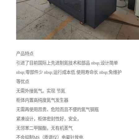
产品特点
引进了目前国际上先进制氮技术和部品 nbsp;设计简单
nbsp;零部件少 nbsp;运行成本低.使用寿命长 nbsp;免维护
等优点
无需外接氮气。实现 节氮
柜体内置高纯度氮气发生器
无需再使用昂贵、危险而且不便的氮气钢瓶
紧凑设计，柜体密封性好，安全，
无邻苯二甲酸酯，无有机蒸气
不会抑制MS（质谱仪）电晕针放电