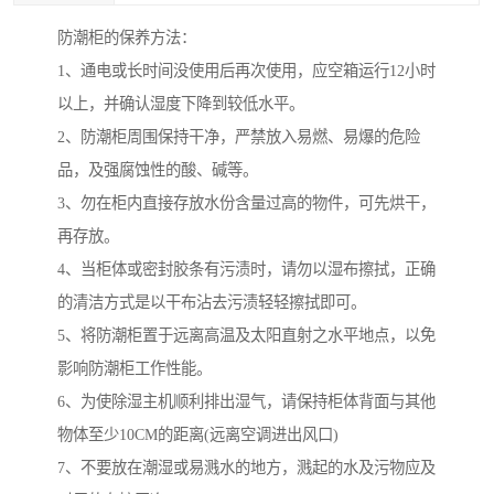
防潮柜的保养方法：
1、通电或长时间没使用后再次使用，应空箱运行12小时
以上，并确认湿度下降到较低水平。
2、防潮柜周围保持干净，严禁放入易燃、易爆的危险
品，及强腐蚀性的酸、碱等。
3、勿在柜内直接存放水份含量过高的物件，可先烘干，
再存放。
4、当柜体或密封胶条有污渍时，请勿以湿布擦拭，正确
的清洁方式是以干布沾去污渍轻轻擦拭即可。
5、将防潮柜置于远离高温及太阳直射之水平地点，以免
影响防潮柜工作性能。
6、为使除湿主机顺利排出湿气，请保持柜体背面与其他
物体至少10CM的距离(远离空调进出风口)
7、不要放在潮湿或易溅水的地方，溅起的水及污物应及