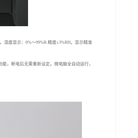
。湿度显示：0%～99%R.精度±3%RH。显示精准
功能，断电后无需重新设定。微电脑全自动运行，