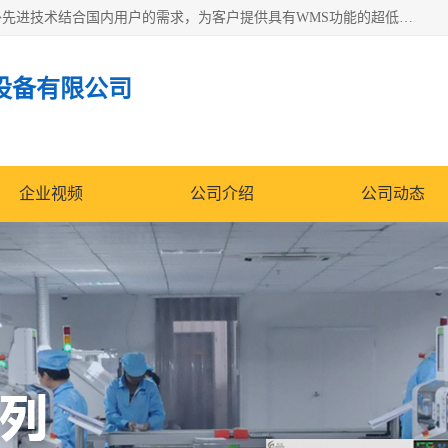
苏州纳冠电子设备有限公司位于苏州市相城区；我司依托国外先进技术结合国内用户的需求，为客户提供具有WMS功能的超低湿快速除湿电子防潮，压缩空气连续干燥柜、智能物料管理氮气储物柜、自制氮氮气柜、防潮氮气组合柜、不锈钢洁净氮气柜、洁净储物柜、石墨舟柜、亮灯导引丝网板存储柜、PCB柔性板气密干燥柜等
设备有限公司
企业视频
公司介绍
公司动态