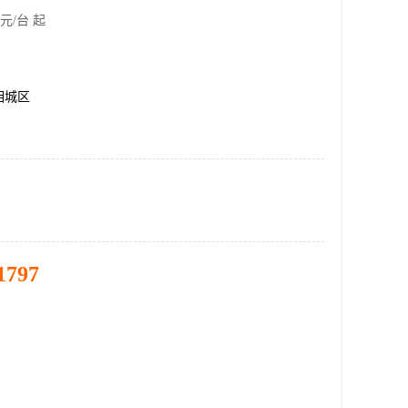
元/台 起
相城区
1797