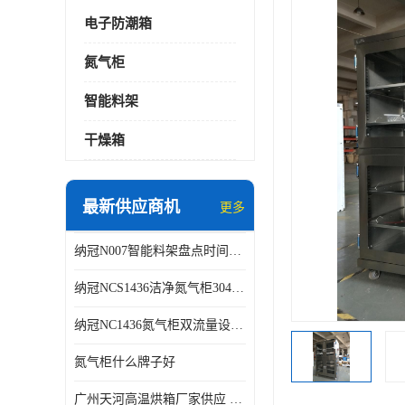
电子防潮箱
氮气柜
智能料架
干燥箱
最新供应商机
更多
纳冠N007智能料架盘点时间可从2天减少到约2个小时
纳冠NCS1436洁净氮气柜304不锈钢洁净车间用
纳冠NC1436氮气柜双流量设计节约氮气
氮气柜什么牌子好
广州天河高温烘箱厂家供应 智能高温烘箱非标定制价格