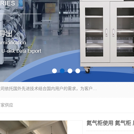
苏州纳冠电子设备有限公司位于苏州市相城区；我司依托国外先进技术结合国内用户的需求，为客户提供具有WMS功能的超低湿快速除湿电子防潮，压缩空气连续干燥柜、智能物料管理氮气储物柜、自制氮氮气柜、防潮氮气组合柜、不锈钢洁净氮气柜、洁净储物柜、石墨舟柜、亮灯导引丝网板存储柜、PCB柔性板气密干燥柜等
厂家供应
氮气柜使用 氮气柜