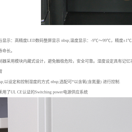
显示：高精度LED数码整屏显示 nbsp;温度显示：-9℃～99℃，精度±1℃
寿命长。
制器采用模块内藏式设计，避免触极危险，安全可靠。湿度设定具有记忆
管
sp;以设定和控制湿度的方式 nbsp;选配可*以含氧(含氮量) 进行控制.
了UL CE认证的Switching power电源供应系统