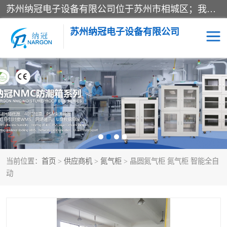
苏州纳冠电子设备有限公司位于苏州市相城区；我司依托国外先进技术结合国内用户的需求，为客户提供具有WMS功能的超低湿快速除湿电子防潮，压缩空气连续干燥柜、智能物料管理氮气储物柜、自制氮氮气柜、防潮氮气组合柜、不锈钢洁净氮气柜、洁净储物柜、石墨舟柜、亮灯导引丝网板存储柜、PCB柔性板气密干燥柜等
苏州纳冠电子设备有限公司
电子防潮箱
氮气柜
智能料架
干燥箱
当前位置：
首页
>
供应商机
>
氮气柜
> 晶圆氮气柜 氮气柜 智能全自
动