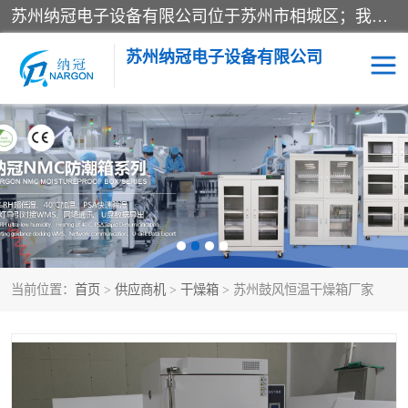
苏州纳冠电子设备有限公司位于苏州市相城区；我司依托国外先进技术结合国内用户的需求，为客户提供具有WMS功能的超低湿快速除湿电子防潮，压缩空气连续干燥柜、智能物料管理氮气储物柜、自制氮氮气柜、防潮氮气组合柜、不锈钢洁净氮气柜、洁净储物柜、石墨舟柜、亮灯导引丝网板存储柜、PCB柔性板气密干燥柜等
苏州纳冠电子设备有限公司
电子防潮箱
氮气柜
智能料架
干燥箱
当前位置：
首页
>
供应商机
>
干燥箱
> 苏州鼓风恒温干燥箱厂家