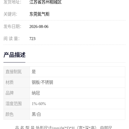
发货地址：
江苏省苏州相城区
关键词：
东莞氮气柜
发布日期：
2026-08-06
阅 读 量：
723
产品描述
直接制氮
是
材质
钢板/不锈钢
品牌
纳冠
湿度范围
1%-60%
颜色
黑/白
品 名 型 号 外形尺寸(mm)W*D*H（宽*深*高） 内部尺