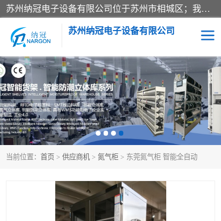
苏州纳冠电子设备有限公司位于苏州市相城区；我司依托国外先进技术结合国内用户的需求，为客户提供具有WMS功能的超低湿快速除湿电子防潮，压缩空气连续干燥柜、智能物料管理氮气储物柜、自制氮氮气柜、防潮氮气组合柜、不锈钢洁净氮气柜、洁净储物柜、石墨舟柜、亮灯导引丝网板存储柜、PCB柔性板气密干燥柜等
苏州纳冠电子设备有限公司
电子防潮箱
氮气柜
智能料架
干燥箱
当前位置：
首页
>
供应商机
>
氮气柜
> 东莞氮气柜 智能全自动