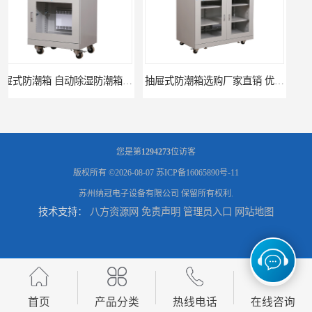
抽屉式防潮箱选购厂家直销 优质多系列防潮箱供应价格
电子元器件防潮柜 专用防潮柜 智能防潮柜供应厂家
您是第
1294273
位访客
版权所有 ©2026-08-07
苏ICP备16065890号-11
苏州纳冠电子设备有限公司
保留所有权利.
技术支持：
八方资源网
免责声明
管理员入口
网站地图
电子元器件防潮柜厂家低价供应 电子元器件专用防潮柜价格
全自动氮气柜生产厂家 节能自制氮气柜优质供应
首页
产品分类
热线电话
在线咨询