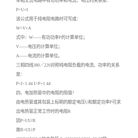
单相交流电路中有功功率和电流、电压的关系是：
P=U×I
该公式用于纯电阻电路时可写成：
W=V×A
式中：W——有功功率P的计算单位；
V——电压的计算单位；
A——电流的计算单位。
三相四线380／220对称纯电阻负载的电流、功率的关系
是：
P=I÷1.44 I=P×1.44
四、电加热管中的电阻的阻值?
由电热管或其包装上标眀的额定电压U和额定功率P可求
出电热管正常工作时的电阻R
因P=UU/R
故R=UU/P