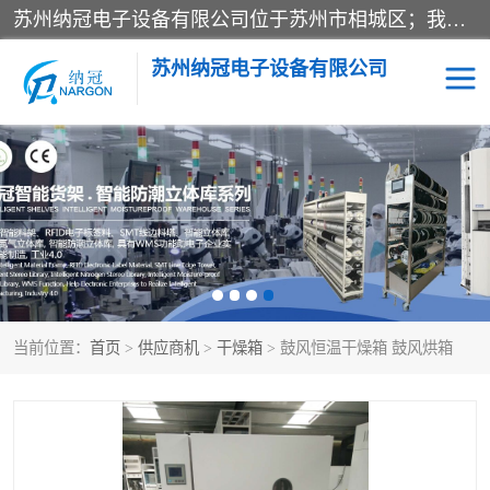
苏州纳冠电子设备有限公司位于苏州市相城区；我司依托国外先进技术结合国内用户的需求，为客户提供具有WMS功能的超低湿快速除湿电子防潮，压缩空气连续干燥柜、智能物料管理氮气储物柜、自制氮氮气柜、防潮氮气组合柜、不锈钢洁净氮气柜、洁净储物柜、石墨舟柜、亮灯导引丝网板存储柜、PCB柔性板气密干燥柜等
苏州纳冠电子设备有限公司
电子防潮箱
氮气柜
智能料架
干燥箱
当前位置：
首页
>
供应商机
>
干燥箱
> 鼓风恒温干燥箱 鼓风烘箱