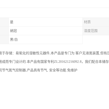
是
材质
纳冠
湿度范围
黑/白
用于存储：易氧化的湿敏性元器件,本产品是专门为:客户无液氮装置,但有
成而专门设计的.本产品有国家专利ZL201621216092.8，我们配合
司节气氮气控制器,产品具有节气, 安全等功能.免维护