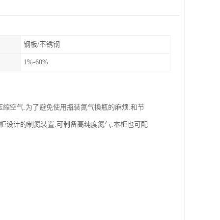
钢板/不锈钢
1%-60%
压縮空气.为了避免使用瓶装氮气換瓶的麻烦.和节
本储存柜设计的制氮装置.可制备高纯度氮气.本柜也可配