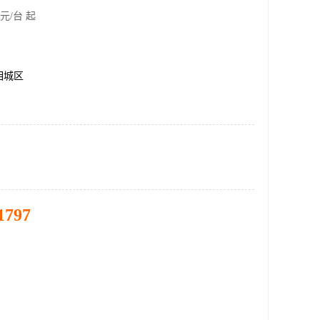
元/台 起
相城区
1797