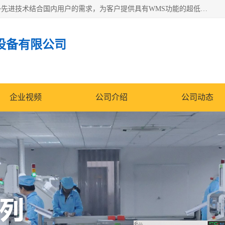
苏州纳冠电子设备有限公司位于苏州市相城区；我司依托国外先进技术结合国内用户的需求，为客户提供具有WMS功能的超低湿快速除湿电子防潮，压缩空气连续干燥柜、智能物料管理氮气储物柜、自制氮氮气柜、防潮氮气组合柜、不锈钢洁净氮气柜、洁净储物柜、石墨舟柜、亮灯导引丝网板存储柜、PCB柔性板气密干燥柜等
设备有限公司
企业视频
公司介绍
公司动态