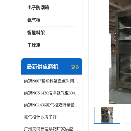
电子防潮箱
氮气柜
智能料架
干燥箱
最新供应商机
更多
纳冠N007智能料架盘点时间可从2天减少到约2个小时
纳冠NCS1436洁净氮气柜304不锈钢洁净车间用
纳冠NC1436氮气柜双流量设计节约氮气
氮气柜什么牌子好
广州天河高温烘箱厂家供应 智能高温烘箱非标定制价格