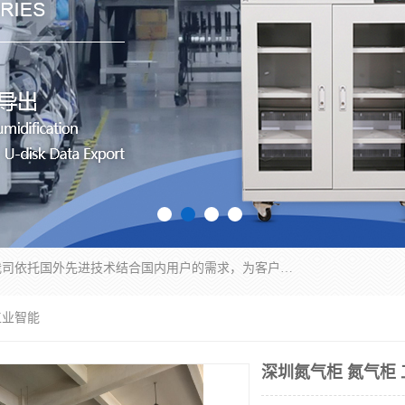
苏州纳冠电子设备有限公司位于苏州市相城区；我司依托国外先进技术结合国内用户的需求，为客户提供具有WMS功能的超低湿快速除湿电子防潮，压缩空气连续干燥柜、智能物料管理氮气储物柜、自制氮氮气柜、防潮氮气组合柜、不锈钢洁净氮气柜、洁净储物柜、石墨舟柜、亮灯导引丝网板存储柜、PCB柔性板气密干燥柜等
工业智能
深圳氮气柜 氮气柜