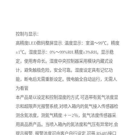
控制与显示：
高精度LED数码整屏显示. 温度显示：室温～99℃，精度
±1℃。湿度显示：0%～99%RH.精度±3%RH。显示稳
定，使用寿命长。湿度中央控制器采用模块内藏式设
计，避免触极危险，安全可靠。湿度设定具有记忆功
能，断电后无需重新设定。微电脑全自动运行，无需人
为看管
本产品是以设定和控制湿度的方式.可选带有氮气浓度显
示和超限声光报警系统,对喷入箱内的氮气接入传感器检
测含氮浓度，测氮气精度:＋－2％，氮气浓度传感器采
用高品质产品。当喷入箱內的氮浓度和气压有异常时,会
提示报警. 报警浓度可由客户自行设定,可带,RS485接口