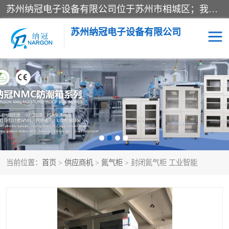
苏州纳冠电子设备有限公司位于苏州市相城区；我司依托国外先进技术结合国内用户的需求，为客户提供具有WMS功能的超低湿快速除湿电子防潮，压缩空气连续干燥柜、智能物料管理氮气储物柜、自制氮氮气柜、防潮氮气组合柜、不锈钢洁净氮气柜、洁净储物柜、石墨舟柜、亮灯导引丝网板存储柜、PCB柔性板气密干燥柜等
苏州纳冠电子设备有限公司
电子防潮箱
氮气柜
智能料架
干燥箱
当前位置：
首页
>
供应商机
>
氮气柜
> 封闭氮气柜 工业智能