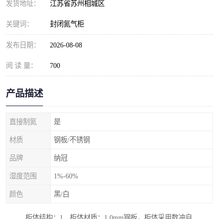
发货地址：
江苏省苏州相城区
关键词：
封闭氮气柜
发布日期：
2026-08-08
阅 读 量：
700
产品描述
直接制氮
是
材质
钢板/不锈钢
品牌
纳冠
湿度范围
1%-60%
颜色
黑/白
柜体结构：1．柜体材质：1.0mm钢板，柜体采用数冲自