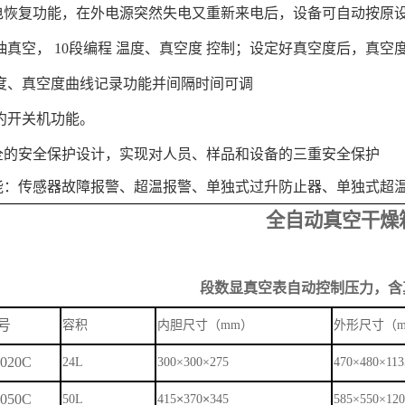
电恢复功能，在外电源突然失电又重新来电后，设备可自动按原
抽真空， 10段编程 温度、真空度 控制；设定好真空度后，真空
温度、真空度曲线记录功能并间隔时间可调
约开关机功能。
全的安全保护设计，实现对人员、样品和设备的三重安全保护
能：传感器故障报警、超温报警、单独式过升防止器、单独式超
全自动真空干燥
段数显真空表自动控制压力，含
号
容积
内胆尺寸（
mm）
外形尺寸（
020C
24L
300×300×275
470×480×113
050C
×
×
50L
415
370
345
585×550×12