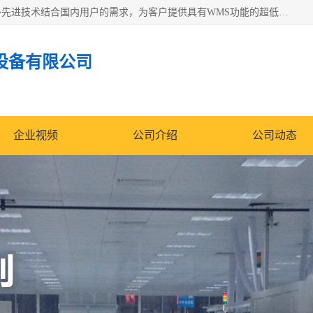
苏州纳冠电子设备有限公司位于苏州市相城区；我司依托国外先进技术结合国内用户的需求，为客户提供具有WMS功能的超低湿快速除湿电子防潮，压缩空气连续干燥柜、智能物料管理氮气储物柜、自制氮氮气柜、防潮氮气组合柜、不锈钢洁净氮气柜、洁净储物柜、石墨舟柜、亮灯导引丝网板存储柜、PCB柔性板气密干燥柜等
设备有限公司
企业视频
公司介绍
公司动态