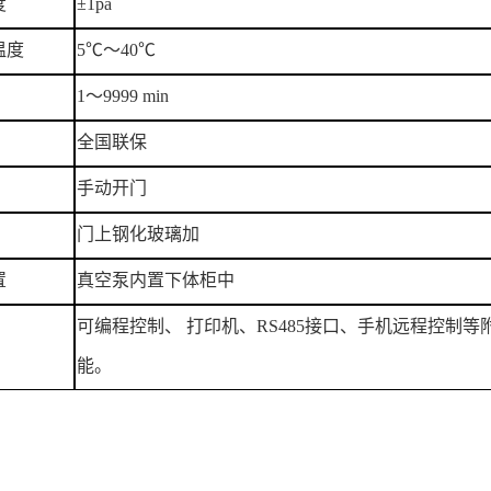
度
±1pa
温度
5℃～40℃
1～9999 min
全国联保
手动开门
门上钢化玻璃加
置
真空泵内置下体柜中
可编程控制、
打印机、
RS485接口、手机远程控制等
能。