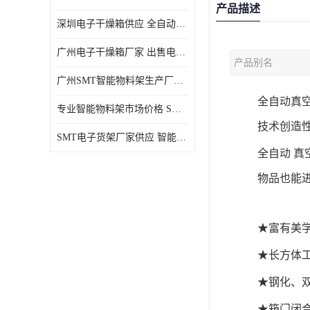
产品描述
深圳电子干燥箱供应 全自动恒温干燥箱厂家批发
广州电子干燥箱厂家 出售电子干燥箱优惠供应价格
产品别名
广州SMT智能物料架生产厂家 智能物料架设计定制
全自动真
专业智能物料架市场价格 SMT智能物料架供应厂家
技术创造
SMT电子货架厂家供应 智能电子货架现货直销
全自动
真
物品也能
★富有美
★长方体
★钢化、
★箱门闭