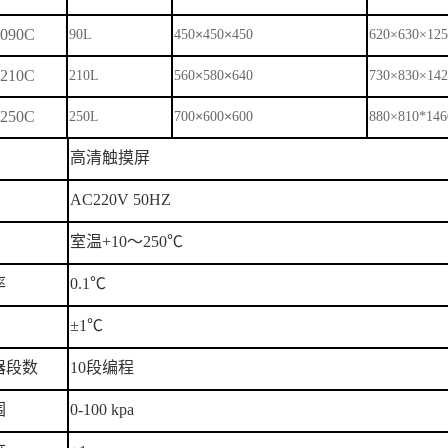
090C
×
×
90L
450
450
450
620×630×12
210C
×
×
210L
560
580
640
730×830×14
250C
×
×
250L
700
600
600
880×810*146
高清触摸屏
AC220V 50HZ
室温
+10～250℃
率
0.1℃
±1℃
器段数
10段编程
围
0-100 kpa