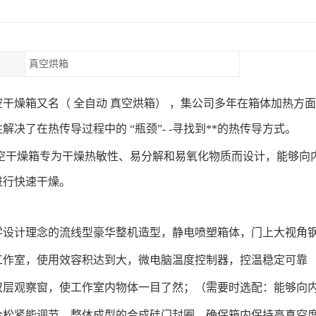
真空烘箱
空干燥箱又名（
全自动
真空烘箱）
，集公司多年在箱体加热方面
性解决了在热传导过程中的
“瓶颈”- -寻找到**的热传导方式。
空干燥箱专为干燥热敏性、易分解和易氧化物质而设计，能够向
进行快速干燥。
学设计理念的流线型豪华整机造型，静电喷塑箱体，门上大视角
工作室，使用效容积达到大，微电脑温度控制器，控温稳定可靠
双层观察窗，使工作室内物体一目了然；（需要时选配：能够向
合松紧能调节，整体成型的合成硅门封圈，确保箱内保持高真空