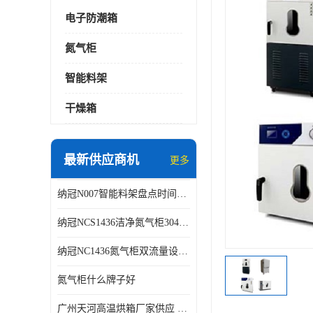
电子防潮箱
氮气柜
智能料架
干燥箱
最新供应商机
更多
纳冠N007智能料架盘点时间可从2天减少到约2个小时
纳冠NCS1436洁净氮气柜304不锈钢洁净车间用
纳冠NC1436氮气柜双流量设计节约氮气
氮气柜什么牌子好
广州天河高温烘箱厂家供应 智能高温烘箱非标定制价格