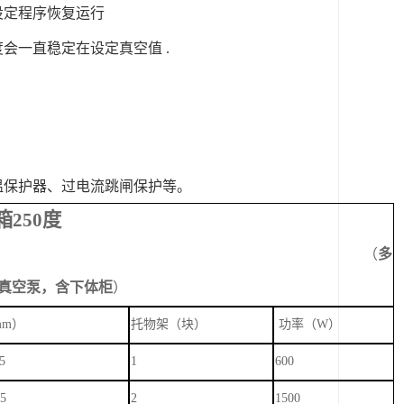
设定程序恢复运行
度会一直稳定在设定真空值 .
温保护器、过电流跳闸保护等。
箱
250度
（
多
真空泵，含下体柜
）
mm）
托物架（块）
功率（
W）
5
1
600
05
2
1500