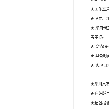
★工作室采
★储存、
★ 采用
需等待。
★ 高清
★ 具备时
★ 实现
★采用具有
★升级版
★超温报