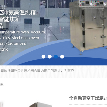
苏州纳冠电子设备有限公司位于苏州市相城区；我司依托国外先进技术结合国内用户的需求，为客户提供具有WMS功能的超低湿快速除湿电子防潮，压缩空气连续干燥柜、智能物料管理氮气储物柜、自制氮氮气柜、防潮氮气组合柜、不锈钢洁净氮气柜、洁净储物柜、石墨舟柜、亮灯导引丝网板存储柜、PCB柔性板气密干燥柜等
0度
全自动真空干燥箱25