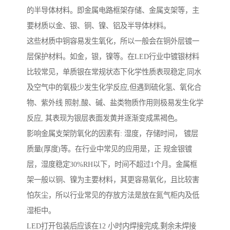
的半导体材料。即金属电路框架存储、金属支架等，主
要材质以金、银、铜、镍、铝及半导体材料。
这些材质中铜容易发生氧化，所以一般会在铜外层镀一
层保护材料。如金，银，镍等。在LED行业中镀银材料
比较常见，单质银在常规状态下化学性质表现稳定,同水
及空气中的氧极少发生化学反应,但遇到硫化氢、氧化合
物、紫外线 照射,酸、碱、盐类物质作用则极易发生化学
反应, 其表现为银层表面发黄并逐渐变成黑褐色。
影响金属支架防氧化的因素有: 湿度，存储时间， 镀层
质量(厚度)等。在行业中常见的应用是，正 规金银镀
层，湿度稳定30%RH以下，时间不超过1个月。金属框
架一般以铜、镍为主要材料，其更容易氧化，且比较害
怕灰尘，所以行业常见的存放方法是放在氮气柜内及低
湿柜中。
LED打开包装后应该在12 小时内焊接完成,剩余未焊接