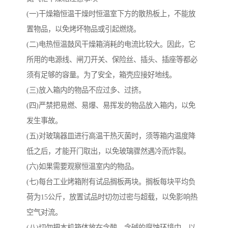
(一)干燥箱恒温干燥时恒温室下方的散热板上，不能放
置物品，以免烤坏物品或引起燃烧。
(二)电热恒温鼓风干燥箱消耗的电流比较大。因此，它
所用的电源线、闸刀开关、保险丝、插头、插座等都必
须有足够的容量。为了安全，箱壳应接好地线。
(三)放入箱内的物品不应过多、过挤。
(四)严禁把易燃、易爆、易挥发的物品放入箱内，以免
发生事故。
(五)对玻璃器皿进行高温干热灭菌时，须等箱内温度降
低之后，才能开门取出，以免玻璃骤然遇冷而炸裂。
(六)如果需要观察恒温室内的物品。
(七)每台工业烤箱附有试品搁板两块。搁板每块平均负
荷为15公斤，放置试品时切勿过密与超载，以免影响热
空气对流。
(八)切勿把本机箱体放在含酸、含碱的腐蚀环境中，以