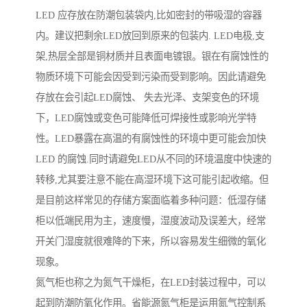
LED 应存放在防潮包装袋内,比如密封的带吸湿的容器
内。建议把剩余LED放回到原来的包装内. LED电极,支
架,热层全部是铜材质并且表面电镀银。银在有腐蚀性的
物质环境下可能会因受到污染而受到影响。因此请避免
存放在会引起LED腐蚀、 失去光泽、支架变色的环境
下，LED腐蚀或变色可能降低可焊接性或影响光学特
性。LED暴露在高温的有腐蚀性的环境中更可能会加快
LED 的腐蚀.同时请避免LED从不同的环境温度中快速的
转移,尤其要注意不能在高湿环境下这可能引起收缩。但
是目前这样常见的存储方案面临着多种问题：低湿存储
柜以低端民用为主，速度慢，湿度波动及误差大，经常
开关门湿度就很难降的下来，所以容易发生细微的氧化
现象。
氮气柜也称之为氮气干燥柜，在LED封装过程中，可以
起到防潮防氧化作用。省能源氮气柜是运用氮气控制系