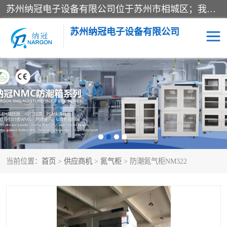
苏州纳冠电子设备有限公司位于苏州市相城区；我司依托国外先进技术结合国内用户的需求，为客户提供具有WMS功能的超低湿快速除湿电子防潮，压缩空气连续干燥柜、智能物料管理氮气储物柜、自制氮氮气柜、防潮氮气组合柜、不锈钢洁净氮气柜、洁净储物柜、石墨舟柜、亮灯导引丝网板存储柜、PCB柔性板气密干燥柜等
苏州纳冠电子设备有限公司
电子防潮箱
氮气柜
智能料架
干燥箱
当前位置：
首页
>
供应商机
>
氮气柜
> 防潮氮气柜NM322