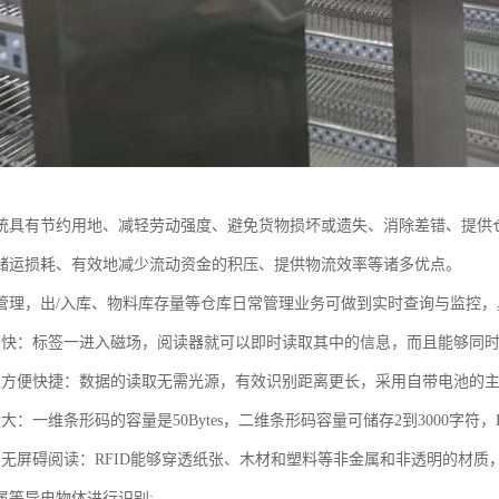
统具有节约用地、减轻劳动强度、避免货物损坏或遗失、消除差错、提供
储运损耗、有效地减少流动资金的积压、提供物流效率等诸多优点。
管理，出/入库、物料库存量等仓库日常管理业务可做到实时查询与监控，
度快：标签一进入磁场，阅读器就可以即时读取其中的信息，而且能够同时
取方便快捷：数据的读取无需光源，有效识别距离更长，采用自带电池的主
大：一维条形码的容量是50Bytes，二维条形码容量可储存2到3000字符，RF
和无屏碍阅读：RFID能够穿透纸张、木材和塑料等非金属和非透明的材
属等导电物体进行识别;