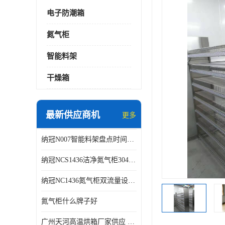
电子防潮箱
氮气柜
智能料架
干燥箱
最新供应商机
更多
纳冠N007智能料架盘点时间可从2天减少到约2个小时
纳冠NCS1436洁净氮气柜304不锈钢洁净车间用
纳冠NC1436氮气柜双流量设计节约氮气
氮气柜什么牌子好
广州天河高温烘箱厂家供应 智能高温烘箱非标定制价格