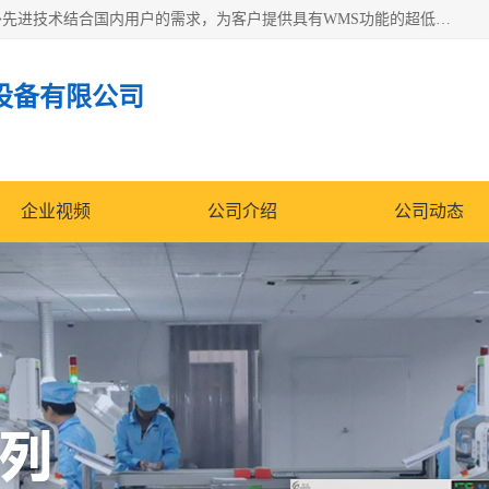
苏州纳冠电子设备有限公司位于苏州市相城区；我司依托国外先进技术结合国内用户的需求，为客户提供具有WMS功能的超低湿快速除湿电子防潮，压缩空气连续干燥柜、智能物料管理氮气储物柜、自制氮氮气柜、防潮氮气组合柜、不锈钢洁净氮气柜、洁净储物柜、石墨舟柜、亮灯导引丝网板存储柜、PCB柔性板气密干燥柜等
设备有限公司
企业视频
公司介绍
公司动态