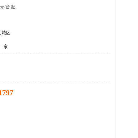
元/台 起
相城区
架厂家
1797