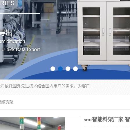
苏州纳冠电子设备有限公司位于苏州市相城区；我司依托国外先进技术结合国内用户的需求，为客户提供具有WMS功能的超低湿快速除湿电子防潮，压缩空气连续干燥柜、智能物料管理氮气储物柜、自制氮氮气柜、防潮氮气组合柜、不锈钢洁净氮气柜、洁净储物柜、石墨舟柜、亮灯导引丝网板存储柜、PCB柔性板气密干燥柜等
 智能货架
smt智能料架厂家 