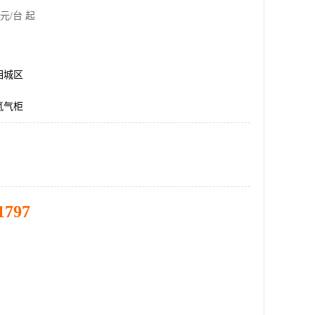
元/台 起
相城区
氮气柜
1797