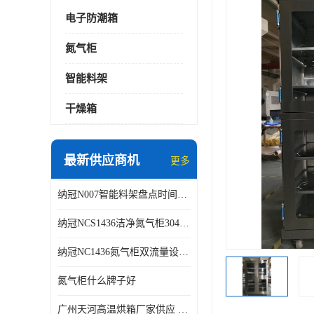
电子防潮箱
氮气柜
智能料架
干燥箱
最新供应商机
更多
纳冠N007智能料架盘点时间可从2天减少到约2个小时
纳冠NCS1436洁净氮气柜304不锈钢洁净车间用
纳冠NC1436氮气柜双流量设计节约氮气
氮气柜什么牌子好
广州天河高温烘箱厂家供应 智能高温烘箱非标定制价格