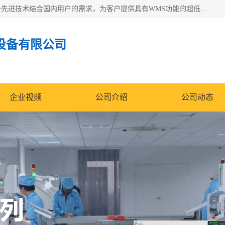
苏州纳冠电子设备有限公司位于苏州市相城区；我司依托国外先进技术结合国内用户的需求，为客户提供具有WMS功能的超低湿快速除湿电子防潮，压缩空气连续干燥柜、智能物料管理氮气储物柜、自制氮氮气柜、防潮氮气组合柜、不锈钢洁净氮气柜、洁净储物柜、石墨舟柜、亮灯导引丝网板存储柜、PCB柔性板气密干燥柜等
设备有限公司
企业视频
公司介绍
公司动态