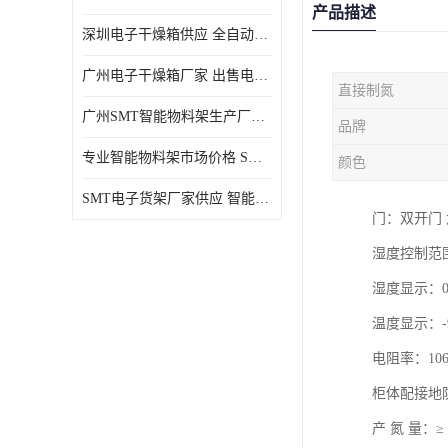
产品描述
深圳电子干燥箱供应 全自动恒温干燥箱厂家批发
广州电子干燥箱厂家 出售电子干燥箱优惠供应价格
直接制氮
广州SMT智能物料架生产厂家 智能物料架设计定制
品牌
专业智能物料架市场价格 SMT智能物料架供应厂家
颜色
SMT电子货架厂家供应 智能电子货架现货直销
门：双开门 
湿度控制范围
湿度显示：0%
温度显示：-
电阻率：106-
柜体配接地
产 氮 量：≥ 6