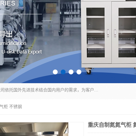
苏州纳冠电子设备有限公司位于苏州市相城区；我司依托国外先进技术结合国内用户的需求，为客户提供具有WMS功能的超低湿快速除湿电子防潮，压缩空气连续干燥柜、智能物料管理氮气储物柜、自制氮氮气柜、防潮氮气组合柜、不锈钢洁净氮气柜、洁净储物柜、石墨舟柜、亮灯导引丝网板存储柜、PCB柔性板气密干燥柜等
气柜 不锈钢
重庆自制氮氮气柜 