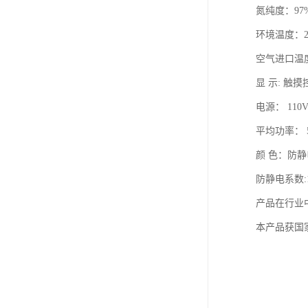
氮纯度：97%
环境温度：2
空气进口温度，
显 示: 触
电源： 110V
平均功率： 
颜 色：防
防静电系数:10
产品在行业
本产品获国家专