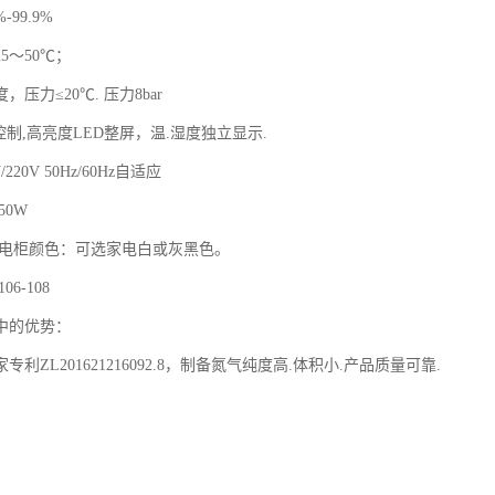
-99.9%
5～50℃；
压力≤20℃. 压力8bar
摸控制,高亮度LED整屏，温.湿度独立显示.
/220V 50Hz/60Hz自适应
50W
静电柜颜色：可选家电白或灰黑色。
6-108
中的优势：
利ZL201621216092.8，制备氮气纯度高.体积小.产品质量可靠.