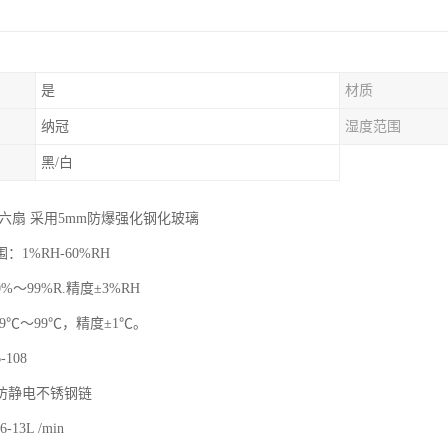
是
材质
纳冠
湿度范围
黑/白
六扇 采用5mm防爆强化钢化玻璃
：1%RH-60%RH
～99%R.精度±3%RH
9℃～99℃，精度±1℃。
108
防静电不锈钢链
-13L /min