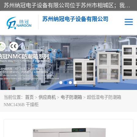
苏州纳冠电子设备有限公司位于苏州市相城区；我司依托国外先进技术结合国内用户的需求，为客户提供具有WMS功能的超低湿快速除湿电子防潮，压缩空气连续干燥柜、智能物料管理氮气储物柜、自制氮氮气柜、防潮氮气组合柜、不锈钢洁净氮气柜、洁净储物柜、石墨舟柜、亮灯导引丝网板存储柜、PCB柔性板气密干燥柜等
苏州纳冠电子设备有限公司
电子防潮箱
氮气柜
智能料架
干燥箱
当前位置：
首页
>
供应商机
>
电子防潮箱
> 超低湿电子防潮箱
NMC1436B 干燥柜