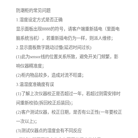
防潮柜的常见问题
1.湿度设定方式是否正确
显示面板出现8888的符号，请客户端重新插电（里面电
脑系统当机），若重新插电仍为一样，则派人维修；
2.显示面板数字跳动过慢(延迟时间过长)
(1)此为sensor线的位置关系所致，避免开关门频繁，影
响仪器精准度；
(2)柜内物品较多，造成对流不旺盛；
3.温湿度准确度有误
(1)了解上次仪器校正是否超过一年，若超过则需安排时
间重新校验(拆回校正后装回)；
(2)客户测试仪器，校正日期，是否有公正性(一年要校正
一次以上)；
(3)测试仪器点的湿度会有不同反应