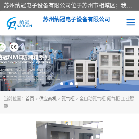
苏州纳冠电子设备有限公司位于苏州市相城区；我司依托国外先进技术结合国内用户的需求，为客户提供具有WMS功能的超低湿快速除湿电子防潮，压缩空气连续干燥柜、智能物料管理氮气储物柜、自制氮氮气柜、防潮氮气组合柜、不锈钢洁净氮气柜、洁净储物柜、石墨舟柜、亮灯导引丝网板存储柜、PCB柔性板气密干燥柜等
苏州纳冠电子设备有限公司
电子防潮箱
氮气柜
智能料架
干燥箱
当前位置：
首页
>
供应商机
>
氮气柜
> 全自动氮气柜 氮气柜 工业智
能