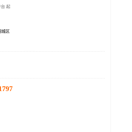
/台 起
相城区
1797