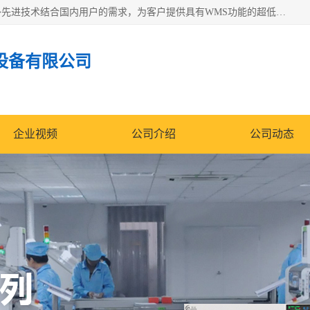
苏州纳冠电子设备有限公司位于苏州市相城区；我司依托国外先进技术结合国内用户的需求，为客户提供具有WMS功能的超低湿快速除湿电子防潮，压缩空气连续干燥柜、智能物料管理氮气储物柜、自制氮氮气柜、防潮氮气组合柜、不锈钢洁净氮气柜、洁净储物柜、石墨舟柜、亮灯导引丝网板存储柜、PCB柔性板气密干燥柜等
设备有限公司
企业视频
公司介绍
公司动态