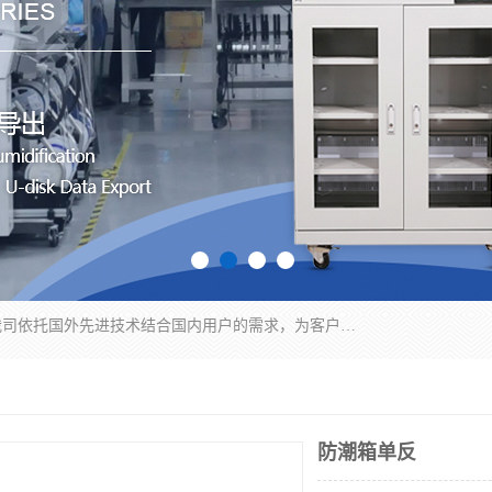
苏州纳冠电子设备有限公司位于苏州市相城区；我司依托国外先进技术结合国内用户的需求，为客户提供具有WMS功能的超低湿快速除湿电子防潮，压缩空气连续干燥柜、智能物料管理氮气储物柜、自制氮氮气柜、防潮氮气组合柜、不锈钢洁净氮气柜、洁净储物柜、石墨舟柜、亮灯导引丝网板存储柜、PCB柔性板气密干燥柜等
防潮箱单反