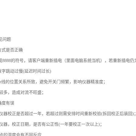
见问题
方式是否正确
现8888的符号，请客户端重新插电（里面电脑系统当机），若重新插电仍
数字跳动过慢(延迟时间过长)
ensor线的位置关系所致，避免开关门频繁，影响仪器精准度；
品较多，造成对流不旺盛；
确度有误
上次仪器校正是否超过一年，若超过则需安排时间重新校验(拆回校正后装回)
测试仪器，校正日期，是否有公正性(一年要校正一次以上)；
器点的湿度会有不同反应