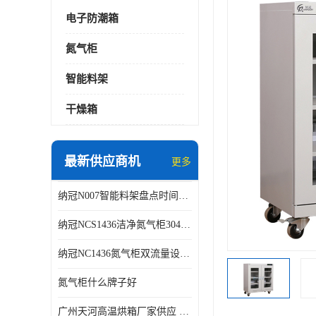
电子防潮箱
氮气柜
智能料架
干燥箱
最新供应商机
更多
纳冠N007智能料架盘点时间可从2天减少到约2个小时
纳冠NCS1436洁净氮气柜304不锈钢洁净车间用
纳冠NC1436氮气柜双流量设计节约氮气
氮气柜什么牌子好
广州天河高温烘箱厂家供应 智能高温烘箱非标定制价格