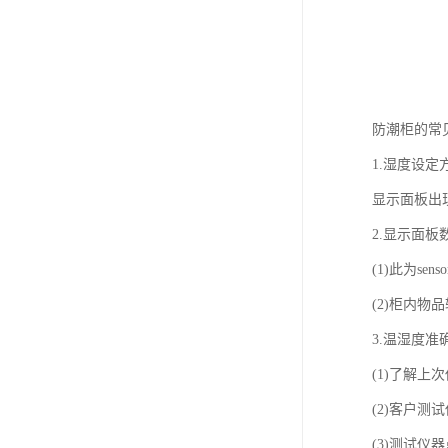
防潮柜的常
1.湿度设定
显示面板出
2.显示面板
(1)此为s
(2)柜内物
3.温湿度准
(1)了解
(2)客户
(3)测试仪