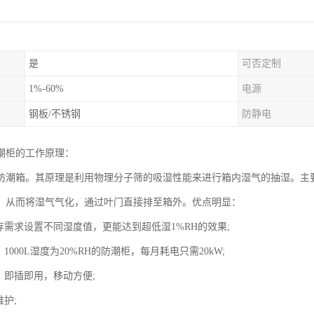
是
可否定制
1%-60%
电源
钢板/不锈钢
防静电
潮柜的工作原理：
防潮箱。其原理是利用物理分子筛的吸湿性能来进行箱内湿气的抽湿。主
，从而将湿气气化，通过叶门直接排至箱外。优点明显：
存需求设置不同湿度值，更能达到超低湿1%RH的效果;
，1000L湿度为20%RH的防潮柜，每月耗电只需20kW;
，即插即用，移动方便;
维护;