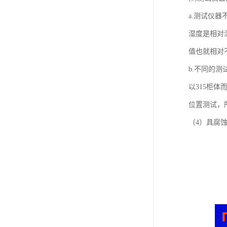
a.测试仪
湿度是相对
值也就相对
b.不同的
以315柜体
位置测试，
（4）具腐