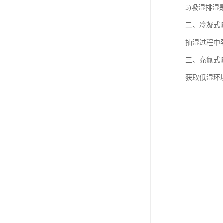
5)吸湿排
二、冷凝式
抽湿过程中
三、充氮式
获取低湿环