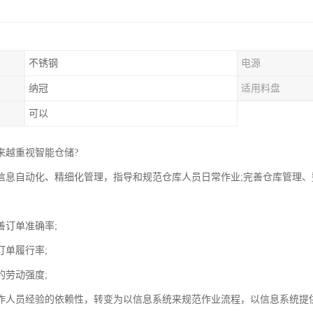
不锈钢
电源
纳冠
适用料盘
可以
来越重视智能仓储?
信息自动化、精细化管理，指导和规范仓库人员日常作业;完善仓库管理
善订单准确率;
订单履行率;
的劳动强度;
操作人员经验的依赖性，转变为以信息系统来规范作业流程，以信息系统提