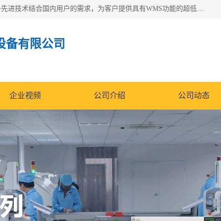
苏州纳冠电子设备有限公司位于苏州市相城区；我司依托国外先进技术结合国内用户的需求，为客户提供具有WMS功能的超低湿快速除湿电子防潮，压缩空气连续干燥柜、智能物料管理氮气储物柜、自制氮氮气柜、防潮氮气组合柜、不锈钢洁净氮气柜、洁净储物柜、石墨舟柜、亮灯导引丝网板存储柜、PCB柔性板气密干燥柜等
设备有限公司
企业视频
公司介绍
公司动态