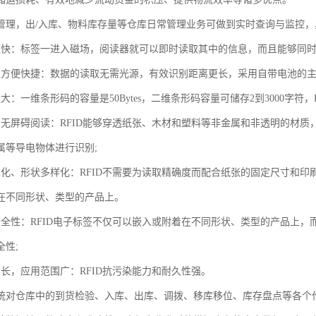
管理，出/入库、物料库存量等仓库日常管理业务可做到实时查询与监控，
度快：标签一进入磁场，阅读器就可以即时读取其中的信息，而且能够同时
取方便快捷：数据的读取无需光源，有效识别距离更长，采用自带电池的主
大：一维条形码的容量是50Bytes，二维条形码容量可储存2到3000字符，RF
和无屏碍阅读：RFID能够穿透纸张、木材和塑料等非金属和非透明的材
属等导电物体进行识别;
型化、形状多样化：RFID不需要为读取精确度而配合纸张的固定尺寸和
在不同形状、类型的产品上。
安全性：RFID电子标签不仅可以嵌入或附着在不同形状、类型的产品上
全性;
命长，应用范围广：RFID抗污染能力和耐久性强。
统对仓库中的到货检验、入库、出库、调拨、移库移位、库存盘点等各个