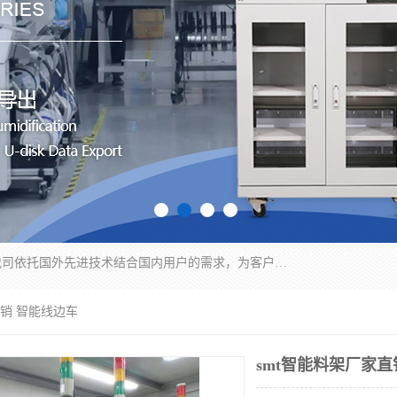
苏州纳冠电子设备有限公司位于苏州市相城区；我司依托国外先进技术结合国内用户的需求，为客户提供具有WMS功能的超低湿快速除湿电子防潮，压缩空气连续干燥柜、智能物料管理氮气储物柜、自制氮氮气柜、防潮氮气组合柜、不锈钢洁净氮气柜、洁净储物柜、石墨舟柜、亮灯导引丝网板存储柜、PCB柔性板气密干燥柜等
直销 智能线边车
smt智能料架厂家直