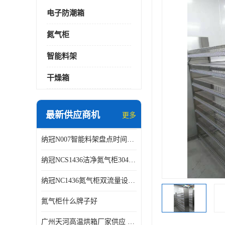
电子防潮箱
氮气柜
智能料架
干燥箱
最新供应商机
更多
纳冠N007智能料架盘点时间可从2天减少到约2个小时
纳冠NCS1436洁净氮气柜304不锈钢洁净车间用
纳冠NC1436氮气柜双流量设计节约氮气
氮气柜什么牌子好
广州天河高温烘箱厂家供应 智能高温烘箱非标定制价格