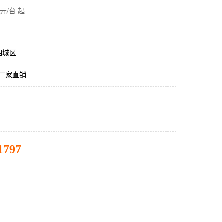
元/台 起
相城区
架厂家直销
1797