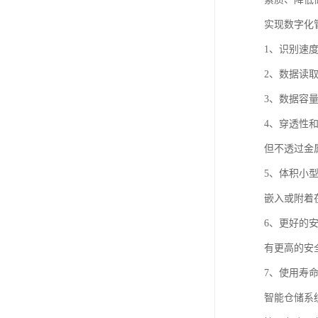
实现数字化
1、识别速
2、数据读
3、数据容量
4、穿透性
但不透过金
5、体积小
嵌入或附着
6、更好的
有更高的安
7、使用寿
智能仓储系