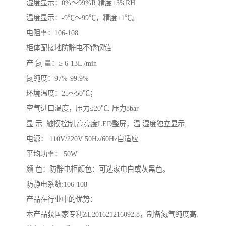
湿度显示：0%～99%R.精度±3%RH
温度显示：-9℃～99℃，精度±1℃。
电阻率：106-108
柜体配接地防静电不锈钢链
产 氮 量：≥ 6-13L /min
氮纯度：97%-99.9%
环境温度：25～50℃；
空气进口温度，压力≤20℃. 压力8bar
显 示: 触摸控制,高亮度LED整屏，温.湿度独立显示.
电源： 110V/220V 50Hz/60Hz自适应
平均功率： 50W
颜 色：防静电柜颜色：可选家电白或灰黑色。
防静电系数:106-108
产品在行业中的优势：
本产品获国家专利ZL201621216092.8，制备氮气纯度高.