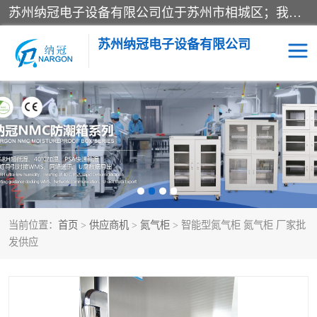
苏州纳冠电子设备有限公司位于苏州市相城区；我司依托国外先进技术结合国内用户的需求，为客户提供具有WMS功能的超低湿快速除湿电子防潮，压缩空气连续干燥柜、智能物料管理氮气储物柜、自制氮氮气柜、防潮氮气组合柜、不锈钢洁净氮气柜、洁净储物柜、石墨舟柜、亮灯导引丝网板存储柜、PCB柔性板气密干燥柜等
苏州纳冠电子设备有限公司
电子防潮箱
氮气柜
智能料架
干燥箱
当前位置：
首页
>
供应商机
>
氮气柜
> 智能型氮气柜 氮气柜 厂家批
发供应