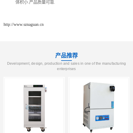
体积小.产品质量可靠.
http://www.sznaguan.cn
产品推荐
Development, design, production and sales in one of the manufacturing
enterprises