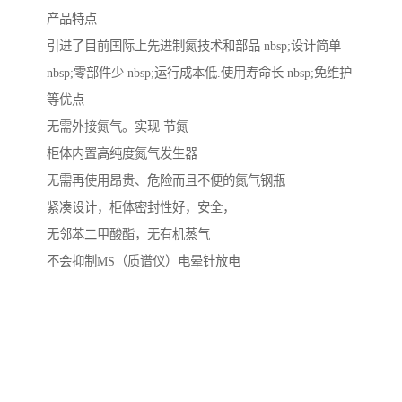
产品特点
引进了目前国际上先进制氮技术和部品 nbsp;设计简单
nbsp;零部件少 nbsp;运行成本低.使用寿命长 nbsp;免维护
等优点
无需外接氮气。实现 节氮
柜体内置高纯度氮气发生器
无需再使用昂贵、危险而且不便的氮气钢瓶
紧凑设计，柜体密封性好，安全，
无邻苯二甲酸酯，无有机蒸气
不会抑制MS（质谱仪）电晕针放电