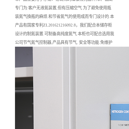
专门为:客户无液氮装置,但有压縮空气.为了避免使用瓶
装氮气換瓶的麻烦.和节省氮气的使用成而专门设计的.本
产品有国家专利ZL201621216092.8，我们配合本储存柜
设计的制氮装置.可制备高纯度氮气.本柜也可配合选用我
公司节气氮气控制器,产品具有节气, 安全等功能.免维护