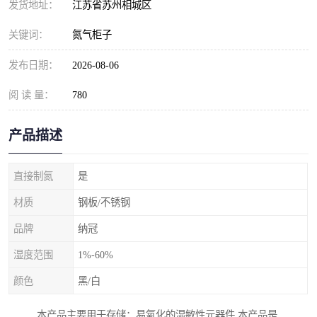
发货地址：
江苏省苏州相城区
关键词：
氮气柜子
发布日期：
2026-08-06
阅 读 量：
780
产品描述
直接制氮
是
材质
钢板/不锈钢
品牌
纳冠
湿度范围
1%-60%
颜色
黑/白
本产品主要用于存储：易氧化的湿敏性元器件,本产品是