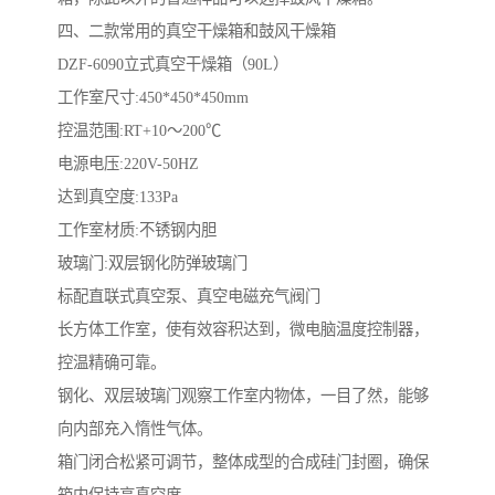
四、二款常用的真空干燥箱和鼓风干燥箱
DZF-6090立式真空干燥箱（90L）
工作室尺寸:450*450*450mm
控温范围:RT+10～200℃
电源电压:220V-50HZ
达到真空度:133Pa
工作室材质:不锈钢内胆
玻璃门:双层钢化防弹玻璃门
标配直联式真空泵、真空电磁充气阀门
长方体工作室，使有效容积达到，微电脑温度控制器，
控温精确可靠。
钢化、双层玻璃门观察工作室内物体，一目了然，能够
向内部充入惰性气体。
箱门闭合松紧可调节，整体成型的合成硅门封圈，确保