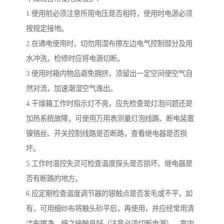
1.使用前必须注意所用电压是否相符，使用时电源必须
按规定接地。
2.在通电使用时，切勿用湿布擦左边电气控制部分及用
水冲洗，检修时应将电源切断。
3.使用时箱内物品避免拥挤，须留出一定空间使空气自
然对流，加速潮湿空气逸出。
4.干燥箱工作时指示灯不亮，应先检查是灯泡问题还是
加热系统故障，可使用万用表测量灯泡线路、断电装置
镍铬丝、开关控制线路是否断路，查看继电器是否损
坏。
5.工作时温控失灵可检查温度探头是否损坏、继电器是
否有断路的地方。
6.应定期检查温度调节器的银触点是否发毛或不平，如
有，可用细纱布将触头砂平后，再使用，并应经常用清
洁布擦净，使之接触良好（注意必须切断电源）。室内