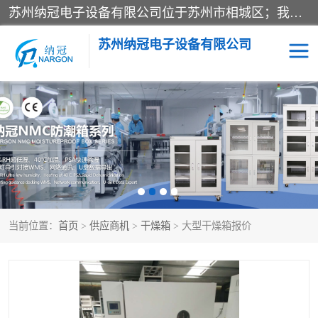
苏州纳冠电子设备有限公司位于苏州市相城区；我司依托国外先进技术结合国内用户的需求，为客户提供具有WMS功能的超低湿快速除湿电子防潮，压缩空气连续干燥柜、智能物料管理氮气储物柜、自制氮氮气柜、防潮氮气组合柜、不锈钢洁净氮气柜、洁净储物柜、石墨舟柜、亮灯导引丝网板存储柜、PCB柔性板气密干燥柜等
苏州纳冠电子设备有限公司
电子防潮箱
氮气柜
智能料架
干燥箱
当前位置：
首页
>
供应商机
>
干燥箱
> 大型干燥箱报价