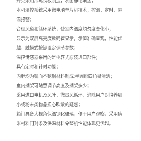
外壳采用冷轧钢板制造，表面静电喷塑；
本机温控系统采用微电脑单片机技术，控温，定时，超
温报警；
合理风道和循环系统，使室内温度均匀度变化小；
显示为双屏高亮度数码管显示，示值准确直观，性能优
越，触摸式按键设定调节参数；
温控传感器采用的是电容式原装进口部件；
具有定时和计时功能；
内胆均为镜面不锈钢材料制成;半圆形四角易清洁；
室内搁架可随意调节高度及搁架多少；
采用进口电机及风叶，微量风循环，消除用户对培养细
小或粉末类物品担心吹散的疑惑；
箱门具备大视角保温钢化玻璃，便于用户观察，采用纳
米材料门封条及保温材料令整机性能体现更优越。