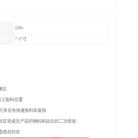
220v
7.1*寸
料储位
示员工取料位置
信号可多任务快速拣料和复核
飞达区完成生产前的物料和站位的二次校验
盘库存的优