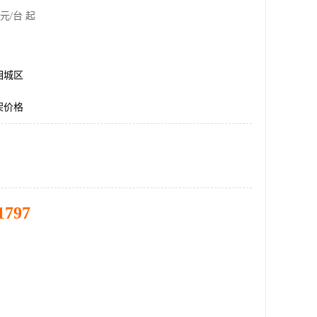
元/台 起
相城区
架价格
1797