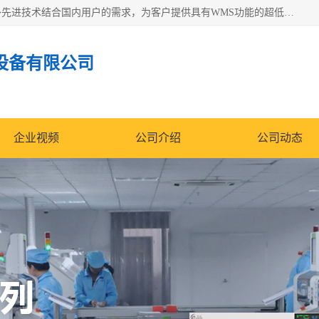
苏州纳冠电子设备有限公司位于苏州市相城区；我司依托国外先进技术结合国内用户的需求，为客户提供具有WMS功能的超低湿快速除湿电子防潮，压缩空气连续干燥柜、智能物料管理氮气储物柜、自制氮氮气柜、防潮氮气组合柜、不锈钢洁净氮气柜、洁净储物柜、石墨舟柜、亮灯导引丝网板存储柜、PCB柔性板气密干燥柜等
设备有限公司
企业视频
公司介绍
公司动态