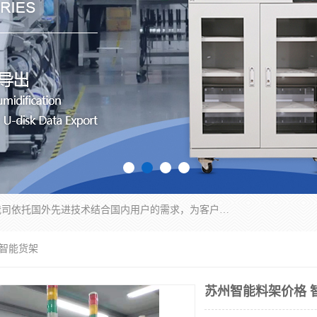
苏州纳冠电子设备有限公司位于苏州市相城区；我司依托国外先进技术结合国内用户的需求，为客户提供具有WMS功能的超低湿快速除湿电子防潮，压缩空气连续干燥柜、智能物料管理氮气储物柜、自制氮氮气柜、防潮氮气组合柜、不锈钢洁净氮气柜、洁净储物柜、石墨舟柜、亮灯导引丝网板存储柜、PCB柔性板气密干燥柜等
 智能货架
苏州智能料架价格 