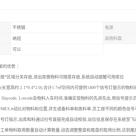
不锈钢
电源
纳冠
适用料盘
可以
架的优势 ：
须按*区域分关存放,进出库做物料可随意存放,系统自动提醒可用库位
长宽高约:2.1*0.4*2.0),合计1.7㎡空间内可提供1400个信号灯提示的物
 Daycode, Lotcode及物料入车时间,准确实现物料的先进先出,用信号提
P/MES,≡动比对物料和位置,并生成备料单和拣料单,员工按不同的颜色
信号灯指示,出库和料通过扫号直接完成自动校验,站位信息保存在系统至
产工单物料取用数量自动计算数量,动态调整整盘和尾盘的取用比例,达到尾