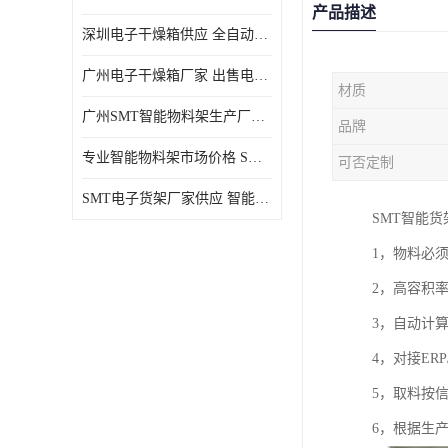
产品描述
深圳电子干燥箱供应 全自动恒温干燥箱厂家批发
广州电子干燥箱厂家 出售电子干燥箱优惠供应价格
材质
广州SMT智能物料架生产厂家 智能物料架设计定制
品牌
专业智能物料架市场价格 SMT智能物料架供应厂家
可否定制
SMT电子货架厂家供应 智能电子货架现货直销
SMT智能货
1，物料必
2，高容积率(
3，自动计算
4，对接ER
5，取料按
6，根据生