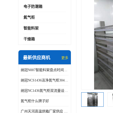
电子防潮箱
氮气柜
智能料架
干燥箱
最新供应商机
更多
纳冠N007智能料架盘点时间可从2天减少到约2个小时
纳冠NCS1436洁净氮气柜304不锈钢洁净车间用
纳冠NC1436氮气柜双流量设计节约氮气
氮气柜什么牌子好
广州天河高温烘箱厂家供应 智能高温烘箱非标定制价格