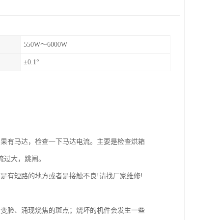
550W～6000W
±0.1°
如果有马达，检查一下马达电流。主要是检查烘箱
流过大，跳闸。
是有短路的地方或者是接触不良!请找厂家维修!
会变脸、涌现烧焦的斑点；烧坏的机件会发生一些