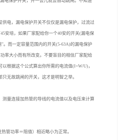
个漏电保护开关，开一会儿就会自动跳闸。不知道
证供电，漏电保护开关不仅仅是漏电保护，过流过
有45安培，如果厂家配给你一个40安的开关(漏电保
。而一定容量范围内的开关(5-63A)的漏电保护
器的功率大小而有所改变。不要盲目的相信厂家配给
根据这个公式算出你所需的电流值(I=W/U)，
那只无故跳闸的开关，这才是明智之举。
，测量连接加热管的导线的电流值以及电压来计算
发热管功率＝阻值）相近略小为正常。