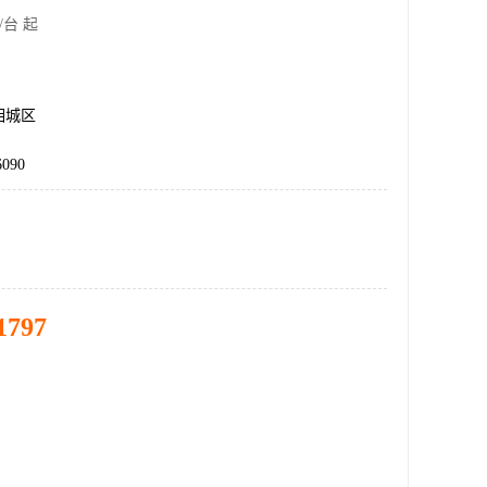
/台 起
相城区
090
1797