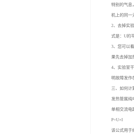
特别的气息
机上的同一
2、去掉实
式是：U的
3、您可以
果先去掉加
4、实验室
明故障发作
三、如何计
发热管属纯
单相交流电
P=U×I
该公式用于