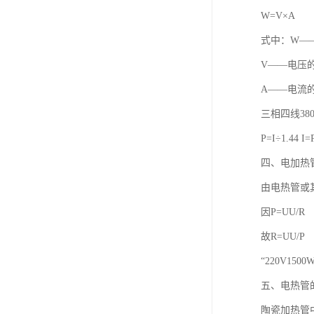
W=V×A
式中：W—
V——电压
A——电流
三相四线38
P=I÷1.44 I=
四、电加热
由电热管或
因P=UU/R
故R=UU/P
“220V1500
五、电热管
陶瓷加热管