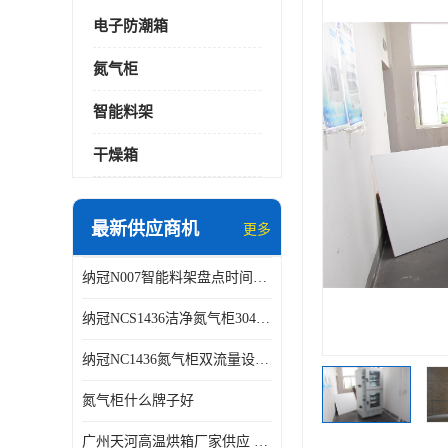
电子防潮箱
氮气柜
智能料架
干燥箱
最新供应商机
更多
纳冠N007智能料架盘点时间可从2天减少到约2个小时
纳冠NCS1436洁净氮气柜304不锈钢洁净车间用
纳冠NC1436氮气柜双流量设计节约氮气
氮气柜什么牌子好
广州天河高温烘箱厂家供应 智能高温烘箱非标定制价格