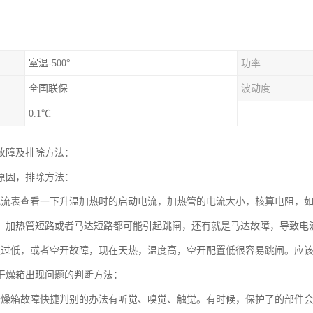
室温-500°
功率
全国联保
波动度
0.1℃
故障及排除方法：
原因，排除方法：
电流表查看一下升温加热时的启动电流，加热管的电流大小，核算电阻，
，加热管短路或者马达短路都可能引起跳闸，还有就是马达故障，导致电
置过低，或者空开故障，现在天热，温度高，空开配置低很容易跳闸。应该
干燥箱出现问题的判断方法：
干燥箱故障快捷判别的办法有听觉、嗅觉、触觉。有时候，保护了的部件