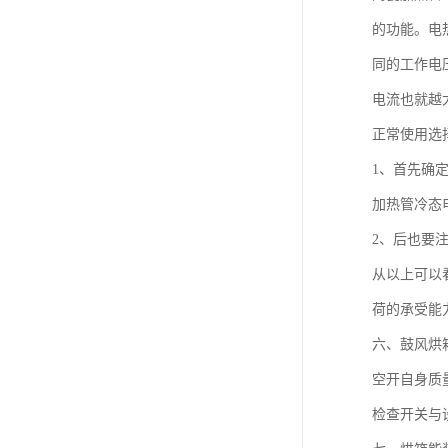
的功能。电
同的工作电
电流也就越
正常使用选
1、首先确
加热管冷态
2、后也要注
从以上可以
荷的承受能
六、鼓风烘
空开自身质
检查开关与