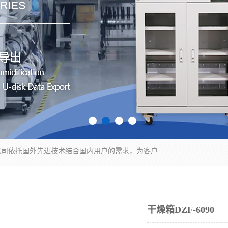
苏州纳冠电子设备有限公司位于苏州市相城区；我司依托国外先进技术结合国内用户的需求，为客户提供具有WMS功能的超低湿快速除湿电子防潮，压缩空气连续干燥柜、智能物料管理氮气储物柜、自制氮氮气柜、防潮氮气组合柜、不锈钢洁净氮气柜、洁净储物柜、石墨舟柜、亮灯导引丝网板存储柜、PCB柔性板气密干燥柜等
干燥箱DZF-6090