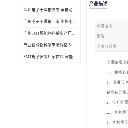
产品描述
深圳电子干燥箱供应 全自动恒温干燥箱厂家批发
广州电子干燥箱厂家 出售电子干燥箱优惠供应价格
温度范围
广州SMT智能物料架生产厂家 智能物料架设计定制
售后
专业智能物料架市场价格 SMT智能物料架供应厂家
温度分辨率
SMT电子货架厂家供应 智能电子货架现货直销
干燥箱常见
一、跳闸的
1、用钳形
是否有异常
2、空开配
二、实验室
1、实验室