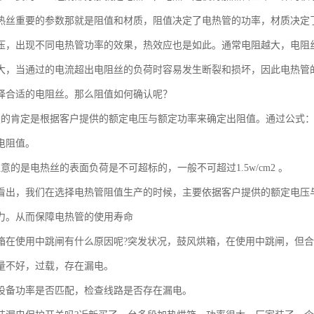
热丝重要的参数那就是阻值和材质，阻值决定了电热管的功率，材质决定
压，出现不同电热管功率的效果，热效应也是如此。通常电阻越大，电阻
大，当通过的电流超出电阻丝的负荷时容易发生断裂和损坏，因此电热管
择合适的电阻丝。那么阻值如何确认呢？
定的肯定是根据客户提供的额定电压与额定功率来确定出阻值。通过公式：
电阻值。
意的是电热丝的表面负荷是不可超标的，一般不可超过1.5w/cm2 。
看出，我们在选择电热管阻值生产的时候，主要依据客户提供的额定电压
力。从而保障电热管的使用寿命
箱在使用中跳闸有什么原因呢?突发状况，鼓风烘箱，在使用中跳闸，但合
量不好，过载，存在漏电。
设备功率是否匹配，检查线路是否存在漏电。