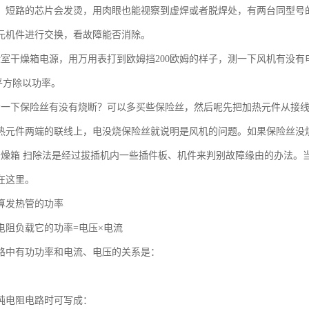
，短路的芯片会发烫，用肉眼也能视察到虚焊或者脱焊处，有两台同型号
元机件进行交换，看故障能否消除。
验室干燥箱电源，用万用表打到欧姆挡200欧姆的样子，测一下风机有没
平方除以功率。
看一下保险丝有没有烧断？可以多买些保险丝，然后呢先把加热元件从接
热元件两端的联线上，电没烧保险丝就说明是风机的问题。如果保险丝没
干燥箱 扫除法是经过拔插机内一些插件板、机件来判别故障缘由的办法。
在这里。
算发热管的功率
电阻负载它的功率=电压×电流
路中有功功率和电流、电压的关系是：
纯电阻电路时可写成：