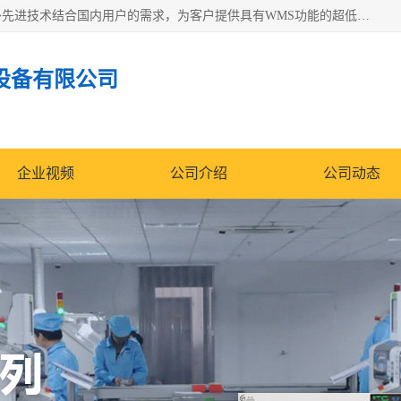
苏州纳冠电子设备有限公司位于苏州市相城区；我司依托国外先进技术结合国内用户的需求，为客户提供具有WMS功能的超低湿快速除湿电子防潮，压缩空气连续干燥柜、智能物料管理氮气储物柜、自制氮氮气柜、防潮氮气组合柜、不锈钢洁净氮气柜、洁净储物柜、石墨舟柜、亮灯导引丝网板存储柜、PCB柔性板气密干燥柜等
设备有限公司
企业视频
公司介绍
公司动态