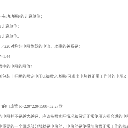
—有功功率P的计算单位；
的计算单位；
的计算单位。
0／220对称纯电阻负载的电流、功率的关系是：
P×1.44
管中的电阻的阻值?
其包装上标眀的额定电压U和额定功率P可求出电热管正常工作时的电阻R
W’的电热管 R=220*220/1500=32.27欧
的电阻并不是越大越好，应该按照实际情况和保证正常使用选择合适的电
中重要的一个组成部分那就是电热丝，电热丝是使得加热管正常工作的核