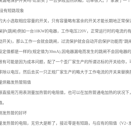
装漏电保护开关吗?近新买了一台多段加热烘箱，功率很大。厂家装了一
?没有短路现象
的大小选取相应容量的开关，只有容量略有富余的开关才能长期地正常保
护(跳闸)例如一台10KW的电器，工作电压220V，正常运行时的电流约
动开关)，那么工作一会就会跳闸，过流保护就会自动开启保护功能而“跳闸”
设定值都是一样的(规定值为30mA),因电器漏电而发生的跳闸不会因电
很有可能是因为成本问题，配了一个歪厂家生产的所谓达标的开关给你，可以
率除以电压，然后去买一只正规厂家生产的略大于工作电流的开关来替换
量烘箱发热管阻值
源直接用万用表测量加热管的电阻值，也可以在加热管通电加热的状况下
值。
测发热管的好坏
量发热管的电阻，无穷大是断了，接近零是有短路，与应有的阻值（V2÷