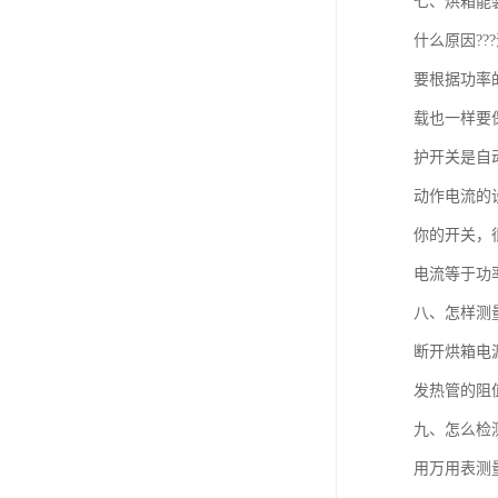
七、烘箱能
什么原因??
要根据功率
载也一样要保
护开关是自
动作电流的
你的开关，
电流等于功
八、怎样测
断开烘箱电
发热管的阻
九、怎么检
用万用表测