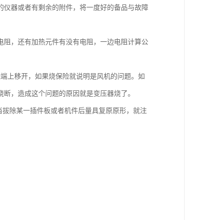
的仪器或者有剩余的附件，将一度好的备品与故障
有电阻，还有加热元件有没有电阻，一边电阻计算公
线端上移开，如果烧保险就说明是风机的问题。如
烧断，造成这个问题的原因就是变压器烧了。
当拔除某一插件板或者机件后量具复原原形，就注