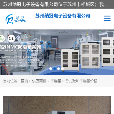
苏州纳冠电子设备有限公司位于苏州市相城区；我司依托国外先进技术结合国内用户的需求，为客户提供具有WMS功能的超低湿快速除湿电子防潮，压缩空气连续干燥柜、智能物料管理氮气储物柜、自制氮氮气柜、防潮氮气组合柜、不锈钢洁净氮气柜、洁净储物柜、石墨舟柜、亮灯导引丝网板存储柜、PCB柔性板气密干燥柜等
苏州纳冠电子设备有限公司
电子防潮箱
氮气柜
智能料架
干燥箱
当前位置：
首页
>
供应商机
>
干燥箱
> 台式鼓风干燥箱价格