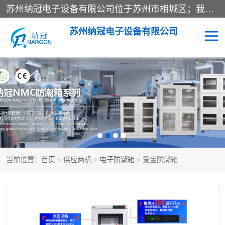
苏州纳冠电子设备有限公司位于苏州市相城区；我司依托国外先进技术结合国内用户的需求，为客户提供具有WMS功能的超低湿快速除湿电子防潮，压缩空气连续干燥柜、智能物料管理氮气储物柜、自制氮氮气柜、防潮氮气组合柜、不锈钢洁净氮气柜、洁净储物柜、石墨舟柜、亮灯导引丝网板存储柜、PCB柔性板气密干燥柜等
苏州纳冠电子设备有限公司
电子防潮箱
氮气柜
智能料架
干燥箱
当前位置：
首页
>
供应商机
>
电子防潮箱
> 爱宝防潮箱