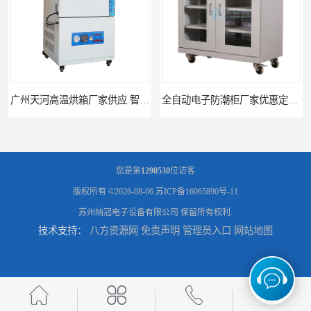
广州天河高温烘箱厂家供应 智能高温烘箱非标定制价格
全自动电子防潮柜厂家优惠定制 全自动防潮柜设备供应
您是第
1290530
位访客
版权所有 ©2026-08-06
苏ICP备16065890号-11
苏州纳冠电子设备有限公司
保留所有权利.
技术支持：
八方资源网
免责声明
管理员入口
网站地图
济南全自动电子防潮柜供应 防潮柜厂家直销型号齐全
临沂不锈钢氮气柜优惠报价 节能优质氮气柜厂家直供