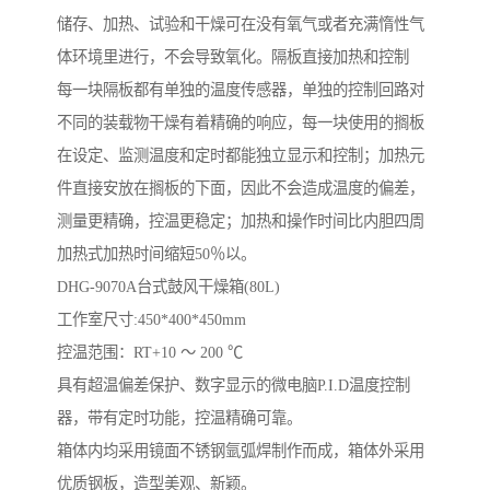
储存、加热、试验和干燥可在没有氧气或者充满惰性气
体环境里进行，不会导致氧化。隔板直接加热和控制
每一块隔板都有单独的温度传感器，单独的控制回路对
不同的装载物干燥有着精确的响应，每一块使用的搁板
在设定、监测温度和定时都能独立显示和控制；加热元
件直接安放在搁板的下面，因此不会造成温度的偏差，
测量更精确，控温更稳定；加热和操作时间比内胆四周
加热式加热时间缩短50％以。
DHG-9070A台式鼓风干燥箱(80L)
工作室尺寸:450*400*450mm
控温范围：RT+10 ～ 200 ℃
具有超温偏差保护、数字显示的微电脑P.I.D温度控制
器，带有定时功能，控温精确可靠。
箱体内均采用镜面不锈钢氩弧焊制作而成，箱体外采用
优质钢板，造型美观、新颖。