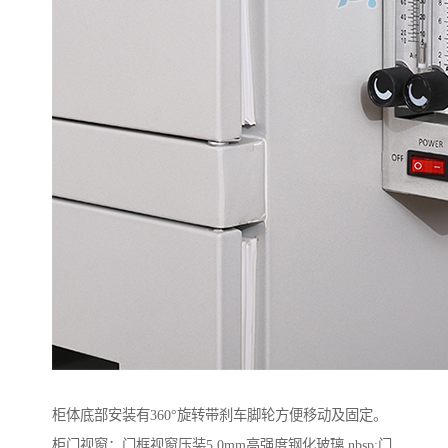
柜体底部安装有360°旋转带刹车脚轮方便移动及固定。
柜门视窗：门框视窗压装5.0mm高强度钢化玻璃 nbsp;门