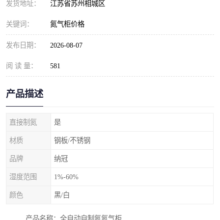
发货地址：
江苏省苏州相城区
关键词：
氮气柜价格
发布日期：
2026-08-07
阅 读 量：
581
产品描述
直接制氮
是
材质
钢板/不锈钢
品牌
纳冠
湿度范围
1%-60%
颜色
黑/白
产品名称：全自动自制氮氮气柜