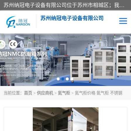
苏州纳冠电子设备有限公司位于苏州市相城区；我司依托国外先进技术结合国内用户的需求，为客户提供具有WMS功能的超低湿快速除湿电子防潮，压缩空气连续干燥柜、智能物料管理氮气储物柜、自制氮氮气柜、防潮氮气组合柜、不锈钢洁净氮气柜、洁净储物柜、石墨舟柜、亮灯导引丝网板存储柜、PCB柔性板气密干燥柜等
苏州纳冠电子设备有限公司
电子防潮箱
氮气柜
智能料架
干燥箱
当前位置：
首页
>
供应商机
>
氮气柜
> 氮气柜价格 氮气柜 不锈钢