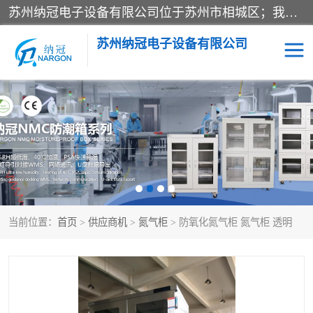
苏州纳冠电子设备有限公司位于苏州市相城区；我司依托国外先进技术结合国内用户的需求，为客户提供具有WMS功能的超低湿快速除湿电子防潮，压缩空气连续干燥柜、智能物料管理氮气储物柜、自制氮氮气柜、防潮氮气组合柜、不锈钢洁净氮气柜、洁净储物柜、石墨舟柜、亮灯导引丝网板存储柜、PCB柔性板气密干燥柜等
苏州纳冠电子设备有限公司
电子防潮箱
氮气柜
智能料架
干燥箱
当前位置：
首页
>
供应商机
>
氮气柜
> 防氧化氮气柜 氮气柜 透明