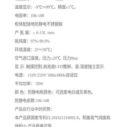
温度显示：-9℃～99℃，精度±1℃。
电阻率：106-108
柜体配接地防静电不锈钢链
产 氮 量：≥ 6-13L /min
氮纯度：97%-99.9%
环境温度：25～50℃；
空气进口温度，压力≤20℃. 压力8bar
显 示: 触摸控制,高亮度LED整屏，温.湿度独立显示.
电源： 110V/220V 50Hz/60Hz自适应
平均功率： 50W
颜 色：防静电柜颜色：可选家电白或灰黑色。
防静电系数:106-108
产品在行业中的优势：
本产品获国家专利ZL201621216092.8，制备氮气纯度高.
体积小.产品质量可靠.