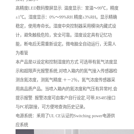
高精度LED数码整屏显示. 温度显示：室温～99℃，精度
±1℃。湿度显示：0%～99%RH.精度±3%RH。显示精确
稳定，使用寿命长。湿度中央控制器采用模块内藏式设
计，避免触极危险，安全可靠。湿度设定具有记忆功
能，断电后无需重新设定。微电脑全自动运行，无需人
为看管
本产品是以设定和控制湿度的方式.可选带有氮气浓度显
示和超限声光报警系统,对喷入箱内的氮气接入传感器检
测含氮浓度，测氮气精度:＋－2％，氮气浓度传感器采
用高品质产品。当喷入箱內的氮浓度和气压有异常时,会
提示报警. 报警浓度可由客户自行设定,可带,RS485接口
与PC机联接，可方便地查询历史记录。
电源系统：釆用了UL CE认证的Switching power电源供
应系统