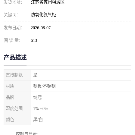
发货地址：
江苏省苏州相城区
关键词：
防氧化氮气柜
发布日期：
2026-08-07
阅 读 量：
613
产品描述
直接制氮
是
材质
钢板/不锈钢
品牌
纳冠
湿度范围
1%-60%
颜色
黑/白
控制与显示：