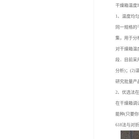
干燥箱温度
1、温度均
同一规格的
集，用于分
对干燥箱温
段．目前采用
分析)；(
研究批量产
2、优选法
在干燥箱调
能种(只要
618法与