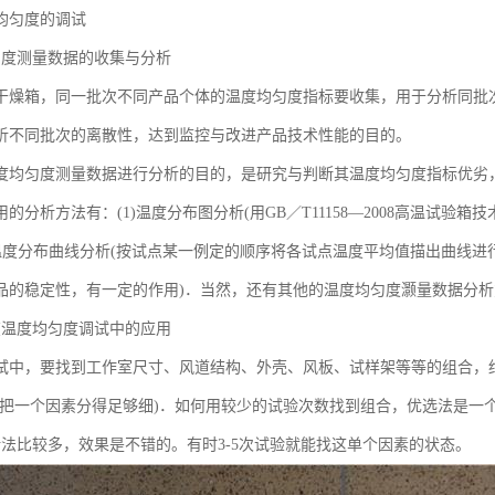
均匀度的调试
匀度测量数据的收集与分析
干燥箱，同一批次不同产品个体的温度均匀度指标要收集，用于分析同批
析不同批次的离散性，达到监控与改进产品技术性能的目的。
度均匀度测量数据进行分析的目的，是研究与判断其温度均匀度指标优劣
的分析方法有：(1)温度分布图分析(用GB／T11158—2008高温试
2)温度分布曲线分析(按试点某一例定的顺序将各试点温度平均值描出曲线进行
品的稳定性，有一定的作用)．当然，还有其他的温度均匀度灏量数据分析
在温度均匀度调试中的应用
试中，要找到工作室尺寸、风道结构、外壳、风板、试样架等等的组合，
你把一个因素分得足够细)．如何用较少的试验次数找到组合，优选法是一
对折法比较多，效果是不错的。有时3-5次试验就能找这单个因素的状态。