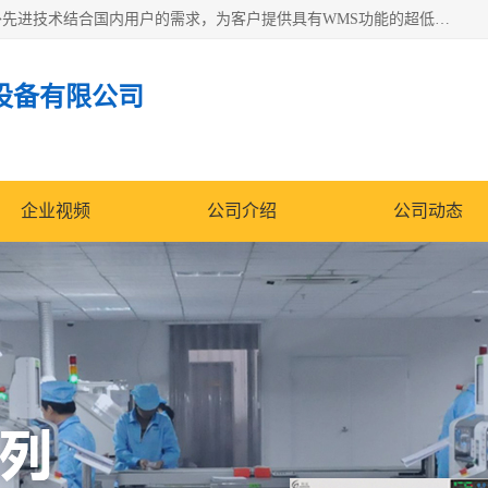
苏州纳冠电子设备有限公司位于苏州市相城区；我司依托国外先进技术结合国内用户的需求，为客户提供具有WMS功能的超低湿快速除湿电子防潮，压缩空气连续干燥柜、智能物料管理氮气储物柜、自制氮氮气柜、防潮氮气组合柜、不锈钢洁净氮气柜、洁净储物柜、石墨舟柜、亮灯导引丝网板存储柜、PCB柔性板气密干燥柜等
设备有限公司
企业视频
公司介绍
公司动态