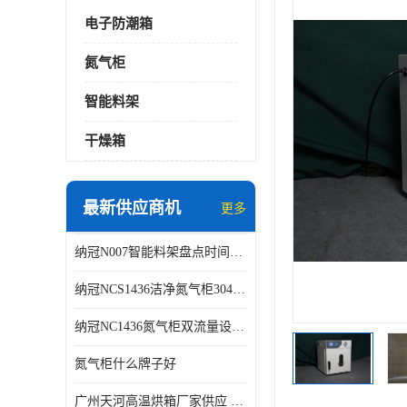
电子防潮箱
氮气柜
智能料架
干燥箱
最新供应商机
更多
纳冠N007智能料架盘点时间可从2天减少到约2个小时
纳冠NCS1436洁净氮气柜304不锈钢洁净车间用
纳冠NC1436氮气柜双流量设计节约氮气
氮气柜什么牌子好
广州天河高温烘箱厂家供应 智能高温烘箱非标定制价格