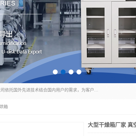
苏州纳冠电子设备有限公司位于苏州市相城区；我司依托国外先进技术结合国内用户的需求，为客户提供具有WMS功能的超低湿快速除湿电子防潮，压缩空气连续干燥柜、智能物料管理氮气储物柜、自制氮氮气柜、防潮氮气组合柜、不锈钢洁净氮气柜、洁净储物柜、石墨舟柜、亮灯导引丝网板存储柜、PCB柔性板气密干燥柜等
空烘箱
大型干燥箱厂家 真