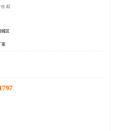
/台 起
相城区
厂家
1797