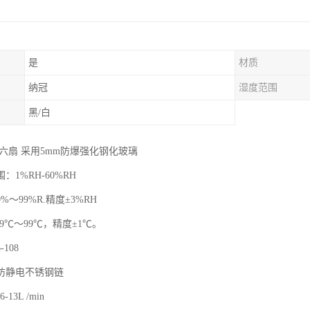
是
材质
纳冠
湿度范围
黑/白
六扇 采用5mm防爆强化钢化玻璃
：1%RH-60%RH
～99%R.精度±3%RH
9℃～99℃，精度±1℃。
108
防静电不锈钢链
-13L /min