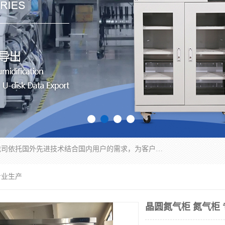
苏州纳冠电子设备有限公司位于苏州市相城区；我司依托国外先进技术结合国内用户的需求，为客户提供具有WMS功能的超低湿快速除湿电子防潮，压缩空气连续干燥柜、智能物料管理氮气储物柜、自制氮氮气柜、防潮氮气组合柜、不锈钢洁净氮气柜、洁净储物柜、石墨舟柜、亮灯导引丝网板存储柜、PCB柔性板气密干燥柜等
专业生产
晶圆氮气柜 氮气柜