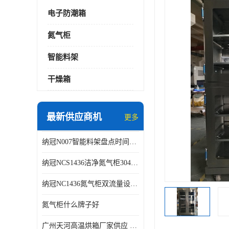
电子防潮箱
氮气柜
智能料架
干燥箱
最新供应商机
更多
纳冠N007智能料架盘点时间可从2天减少到约2个小时
纳冠NCS1436洁净氮气柜304不锈钢洁净车间用
纳冠NC1436氮气柜双流量设计节约氮气
氮气柜什么牌子好
广州天河高温烘箱厂家供应 智能高温烘箱非标定制价格