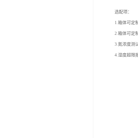
选配项：
1.箱体可定
2.箱体可定
3.氮浓度测
4.湿度超限