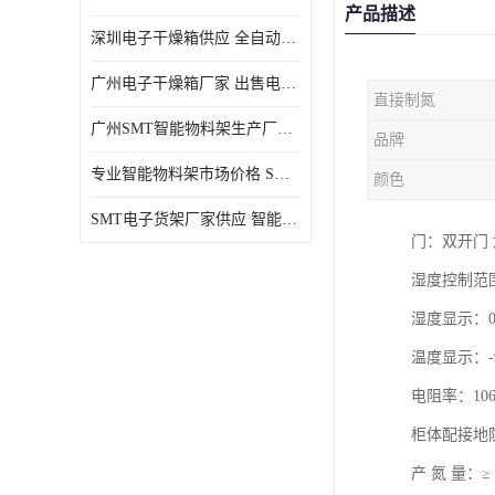
产品描述
深圳电子干燥箱供应 全自动恒温干燥箱厂家批发
广州电子干燥箱厂家 出售电子干燥箱优惠供应价格
直接制氮
广州SMT智能物料架生产厂家 智能物料架设计定制
品牌
专业智能物料架市场价格 SMT智能物料架供应厂家
颜色
SMT电子货架厂家供应 智能电子货架现货直销
门：双开门 
湿度控制范围
湿度显示：0%
温度显示：-
电阻率：106-
柜体配接地
产 氮 量：≥ 6