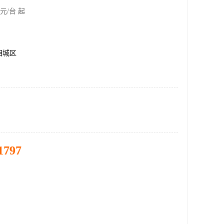
元/台 起
相城区
1797