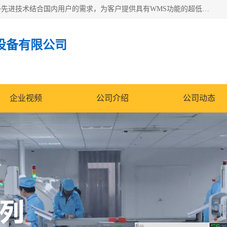
苏州纳冠电子设备有限公司位于苏州市相城区；我司依托国外先进技术结合国内用户的需求，为客户提供具有WMS功能的超低湿快速除湿电子防潮，压缩空气连续干燥柜、智能物料管理氮气储物柜、自制氮氮气柜、防潮氮气组合柜、不锈钢洁净氮气柜、洁净储物柜、石墨舟柜、亮灯导引丝网板存储柜、PCB柔性板气密干燥柜等
设备有限公司
企业视频
公司介绍
公司动态