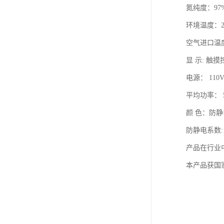
氮纯度：97%
环境温度：2
空气进口温度，
显 示: 触
电源： 110V
平均功率： 
颜 色：防
防静电系数:10
产品在行业
本产品获国家专