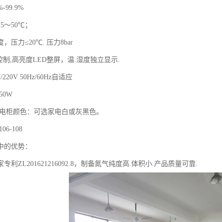
-99.9%
5～50℃；
压力≤20℃. 压力8bar
摸控制,高亮度LED整屏，温.湿度独立显示.
/220V 50Hz/60Hz自适应
50W
静电柜颜色：可选家电白或灰黑色。
6-108
中的优势：
利ZL201621216092.8，制备氮气纯度高.体积小.产品质量可靠.