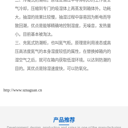
二、冷凝式防潮柜。原理是通过半导体机芯的工作使空
气冷却，压缩到专门的吸湿体上再蒸发到箱体外。功耗
大，抽湿的效果比较慢，抽湿过程中容易因为断电而导
致回潮，优点是能够精确地控制湿度，无噪音，发热量
小。目前基本被淘汰。
三、充氮式防潮柜，也叫氮气柜。原理是利用液态或高
压高浓度氮气的本身湿度较低的属性，在替换掉箱内的
湿空气之后，就可在箱内获取低湿环境。以达到防潮的
目的。其优点是除湿速度快，可以防氧化。
http://www.sznaguan.cn
产品推荐
Development, design, production and sales in one of the manufacturing