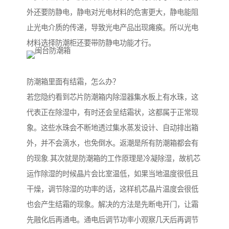
外还要防静电，静电对光电材料的危害更大，静电能阻
止光电介质的传递，导致光电产品出现瘫痪。所以光电
材料选择防潮柜还要带防静电功能才行。
防潮箱里面有结霜，怎么办？
若您隐约看到芯片防潮箱内除湿器集水板上有水珠，这
代表正在除湿中，有时还会呈结霜状，这都属于正常现
象。这些水珠会不断地透过集水蒸发设计、自动排出箱
外，并不会滴水，也免倒水。返潮是所有防潮箱都会有
的现象.其次就是防潮箱的工作原理是冷凝除湿，故机芯
运作除湿的时候晶片会比室温低，如果当地温度很低且
干燥，调节除湿的功率的话，这样机芯晶片温度会很低
也会产生结霜的现象。解决的方法是先断电开门，让霜
先融化后再通电。通电后调节功率小观察几天后再调节