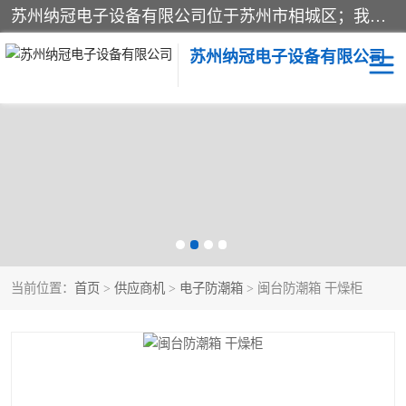
苏州纳冠电子设备有限公司位于苏州市相城区；我司依托国外先进技术结合国内用户的需求，为客户提供具有WMS功能的超低湿快速除湿电子防潮，压缩空气连续干燥柜、智能物料管理氮气储物柜、自制氮氮气柜、防潮氮气组合柜、不锈钢洁净氮气柜、洁净储物柜、石墨舟柜、亮灯导引丝网板存储柜、PCB柔性板气密干燥柜等
苏州纳冠电子设备有限公司
电子防潮箱
氮气柜
智能料架
干燥箱
当前位置：
首页
>
供应商机
>
电子防潮箱
> 闽台防潮箱 干燥柜