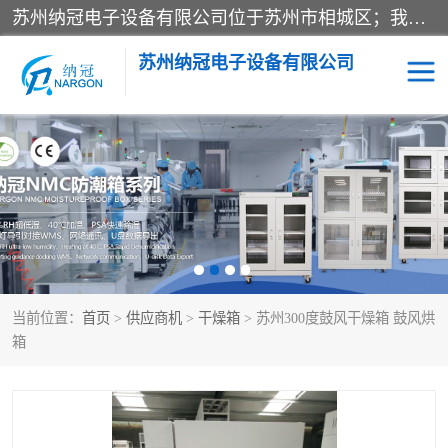
苏州纳冠电子设备有限公司位于苏州市相城区；我司依托国外先进技术结合国内用户的需求，为客户提供具有WMS功能的超低湿快速除湿电子防潮，压缩空气连续干燥柜、智能物料管理氮气储物柜、自制氮氮气柜、防潮氮气组合柜、不锈钢洁净氮气柜、洁净储物柜、石墨舟柜、亮灯导引丝网板存储柜、PCB柔性板气密干燥柜等
苏州纳冠电子设备有限公司
电子防潮箱
氮气柜
智能料架
干燥箱
当前位置：
首页
>
供应商机
>
干燥箱
> 苏州300度鼓风干燥箱 鼓风烘
箱