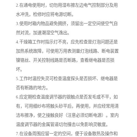
2.在通电使用时，切勿用湿布擦左边电气控制部分及用
水冲洗，检修时应将电源切断。
3.使用时箱内物品避免拥挤，须留出一定空间使空气自
然对流，加速潮湿空气逸出。
4.干燥箱工作时指示灯不亮，应先检查是灯泡问题还是
加热系统故障，可使用万用表测量灯泡线路、断电装置
镍铬丝、开关控制线路是否断路，查看继电器是否损
坏。
5.工作时温控失灵可检查温度探头是否损坏、继电器是
否有断路的地方。
6.应定期检查温度调节器的银触点是否发毛或不平，如
有，可用细纱布将触头砂平后，再使用，并应经常用清
洁布擦净，使之接触良好（注意必须切断电源）。室内
温度调节器的金属管道切勿撞击以免影响灵敏度。
7.在设备周围应留一定的空间，便于设备散热及操作和