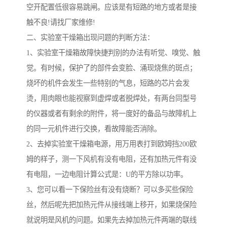
空开配置低很容易跳闸。应该是有短路的地方或者是接
触不良!请找厂家维修!
二、实验室干燥箱出现问题的判断方法：
1、实验室干燥箱故障快捷判别的办法有听觉、嗅觉、触
觉。有时候，保护了的部件会变脸、涌现烧焦的斑点；
烧坏的机件会发生一些特别的气息，短路的芯片会发
烫，用肉眼也能视察到虚焊或者脱焊处，有两台同型号
的仪器或者有剩余的附件，将一度好的备品与故障机上
的同一元机件进行交换，看故障能否消除。
2、去掉实验室干燥箱电源，用万用表打到欧姆挡200欧
姆的样子，测一下风机有没有电阻，还有加热元件有没
有电阻，一边电阻计算公式是：U的平方除以功率。
3、您可以看一下保险丝有没有烧断？可以多买些保险
丝，然后呢先把加热元件从接线端上移开，如果烧保险
就说明是风机的问题。如果先去掉加热元件两端的联线