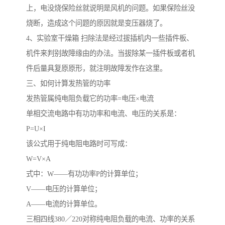
上，电没烧保险丝就说明是风机的问题。如果保险丝没
烧断，造成这个问题的原因就是变压器烧了。
4、实验室干燥箱 扫除法是经过拔插机内一些插件板、
机件来判别故障缘由的办法。当拔除某一插件板或者机
件后量具复原原形，就注明故障发作在这里。
三、如何计算发热管的功率
发热管属纯电阻负载它的功率=电压×电流
单相交流电路中有功功率和电流、电压的关系是：
P=U×I
该公式用于纯电阻电路时可写成：
W=V×A
式中：W——有功功率P的计算单位；
V——电压的计算单位；
A——电流的计算单位。
三相四线380／220对称纯电阻负载的电流、功率的关系