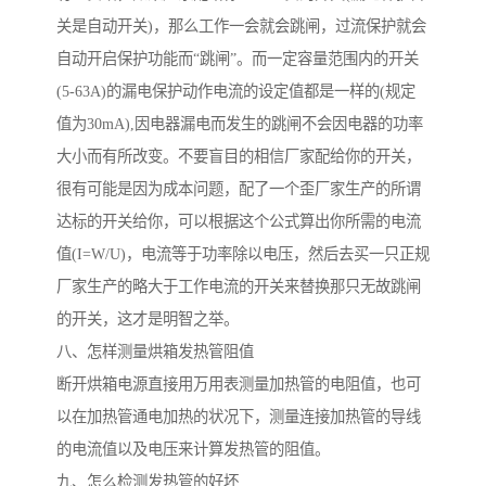
关是自动开关)，那么工作一会就会跳闸，过流保护就会
自动开启保护功能而“跳闸”。而一定容量范围内的开关
(5-63A)的漏电保护动作电流的设定值都是一样的(规定
值为30mA),因电器漏电而发生的跳闸不会因电器的功率
大小而有所改变。不要盲目的相信厂家配给你的开关，
很有可能是因为成本问题，配了一个歪厂家生产的所谓
达标的开关给你，可以根据这个公式算出你所需的电流
值(I=W/U)，电流等于功率除以电压，然后去买一只正规
厂家生产的略大于工作电流的开关来替换那只无故跳闸
的开关，这才是明智之举。
八、怎样测量烘箱发热管阻值
断开烘箱电源直接用万用表测量加热管的电阻值，也可
以在加热管通电加热的状况下，测量连接加热管的导线
的电流值以及电压来计算发热管的阻值。
九、怎么检测发热管的好坏