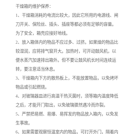
干燥箱的维护保养：
1、干燥箱消耗的电流比较大，因此它所用的电源线、闸
刀开关、保险丝、插头、插座等都必须有足够的容量。
为了安全，箱壳应接好地线。
2、放入箱体内的物品不应过多、过挤。如果燥的物品比
较湿润，应将排气窗开大。加热时，可开动鼓风机，以
便水蒸汽加速排出箱外。但不要让鼓风机长时间连续运
转，要注意适当休息。
3、干燥箱内下方的散热板上，不能放置物品，以免烤坏
物品或引起燃烧。
4、对玻璃器皿进行高温干热灭菌时，须等箱内温度降低
之后，才能开门取出，以免玻璃骤然遇冷而炸裂。
5、严禁把易燃、易爆、易挥发的物品放入箱内，以免发
生事故。
6、如果需要观察恒温室内的物品，可打开外门，隔着内