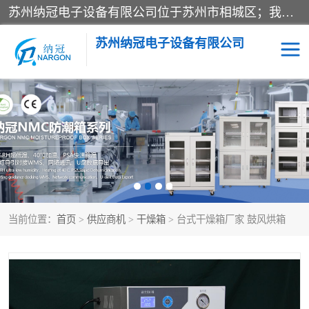
苏州纳冠电子设备有限公司位于苏州市相城区；我司依托国外先进技术结合国内用户的需求，为客户提供具有WMS功能的超低湿快速除湿电子防潮，压缩空气连续干燥柜、智能物料管理氮气储物柜、自制氮氮气柜、防潮氮气组合柜、不锈钢洁净氮气柜、洁净储物柜、石墨舟柜、亮灯导引丝网板存储柜、PCB柔性板气密干燥柜等
苏州纳冠电子设备有限公司
电子防潮箱
氮气柜
智能料架
干燥箱
当前位置：
首页
>
供应商机
>
干燥箱
> 台式干燥箱厂家 鼓风烘箱