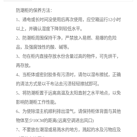
防潮柜的保养方法：
1、通电或长时间没使用后再次使用，应空箱运行12小时
以上，并确认湿度下降到较低水平。
2、防潮柜周围保持干净，严禁放入易燃、易爆的危险
品，及强腐蚀性的酸、碱等。
3、勿在柜内直接存放水份含量过高的物件，可先烘干，
再存放。
4、当柜体或密封胶条有污渍时，请勿以湿布擦拭，正确
的清洁方式是以干布沾去污渍轻轻擦拭即可。
5、将防潮柜置于远离高温及太阳直射之水平地点，以免
影响防潮柜工作性能。
6、为使除湿主机顺利排出湿气，请保持柜体背面与其他
物体至少10CM的距离(远离空调进出风口)
7、不要放在潮湿或易溅水的地方，溅起的水及污物应及