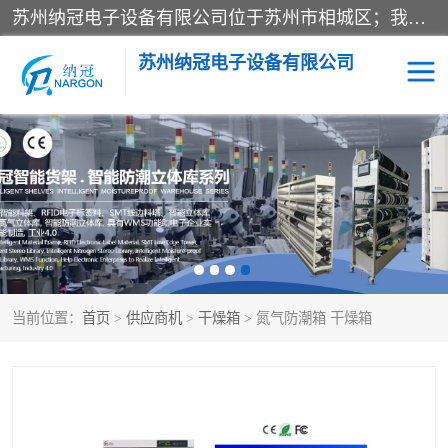
苏州纳冠电子设备有限公司位于苏州市相城区；我司依托国外先进技术结合国内用户的需求，为客户提供具有WMS功能的超低湿快速除湿电子防潮，压缩空气连续干燥柜、智能物料管理氮气储物柜、自制氮氮气柜、防潮氮气组合柜、不锈钢洁净氮气柜、洁净储物柜、石墨舟柜、亮灯导引丝网板存储柜、PCB柔性板气密干燥柜等
苏州纳冠电子设备有限公司
电子防潮箱
氮气柜
智能料架
干燥箱
当前位置：
首页
>
供应商机
>
干燥箱
> 氮气防潮箱 干燥箱