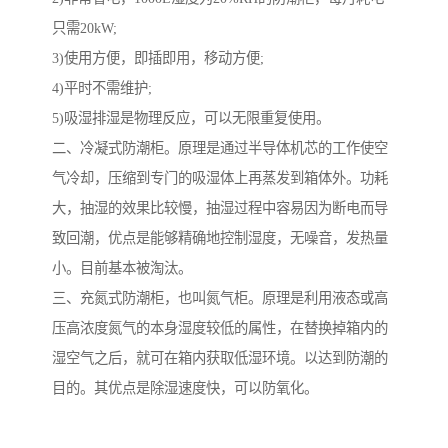
只需20kW;
3)使用方便，即插即用，移动方便;
4)平时不需维护;
5)吸湿排湿是物理反应，可以无限重复使用。
二、冷凝式防潮柜。原理是通过半导体机芯的工作使空
气冷却，压缩到专门的吸湿体上再蒸发到箱体外。功耗
大，抽湿的效果比较慢，抽湿过程中容易因为断电而导
致回潮，优点是能够精确地控制湿度，无噪音，发热量
小。目前基本被淘汰。
三、充氮式防潮柜，也叫氮气柜。原理是利用液态或高
压高浓度氮气的本身湿度较低的属性，在替换掉箱内的
湿空气之后，就可在箱内获取低湿环境。以达到防潮的
目的。其优点是除湿速度快，可以防氧化。