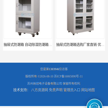
抽屉式防潮箱 自动除湿防潮箱优质定制厂家
抽屉式防潮箱选购厂家直销 优质多系列防潮箱供应价格
您是第
1303946
位访客
版权所有 ©2026-08-10
苏ICP备16065890号-11
苏州纳冠电子设备有限公司
保留所有权利.
技术支持：
八方资源网
免责声明
管理员入口
网站地图
电子元器件防潮柜 专用防潮柜 智能防潮柜供应厂家
电子元器件防潮柜厂家低价供应 电子元器件专用防潮柜价格