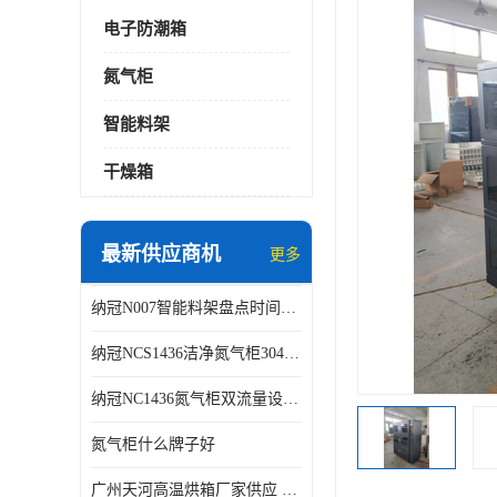
电子防潮箱
氮气柜
智能料架
干燥箱
最新供应商机
更多
纳冠N007智能料架盘点时间可从2天减少到约2个小时
纳冠NCS1436洁净氮气柜304不锈钢洁净车间用
纳冠NC1436氮气柜双流量设计节约氮气
氮气柜什么牌子好
广州天河高温烘箱厂家供应 智能高温烘箱非标定制价格