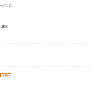
元/台 起
相城区
1797