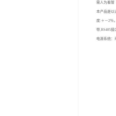
需人为看管
本产品是以
度:＋－2
带,RS48
电源系统：釆用