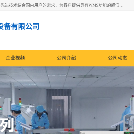
苏州纳冠电子设备有限公司位于苏州市相城区；我司依托国外先进技术结合国内用户的需求，为客户提供具有WMS功能的超低湿快速除湿电子防潮，压缩空气连续干燥柜、智能物料管理氮气储物柜、自制氮氮气柜、防潮氮气组合柜、不锈钢洁净氮气柜、洁净储物柜、石墨舟柜、亮灯导引丝网板存储柜、PCB柔性板气密干燥柜等
设备有限公司
企业视频
公司介绍
公司动态