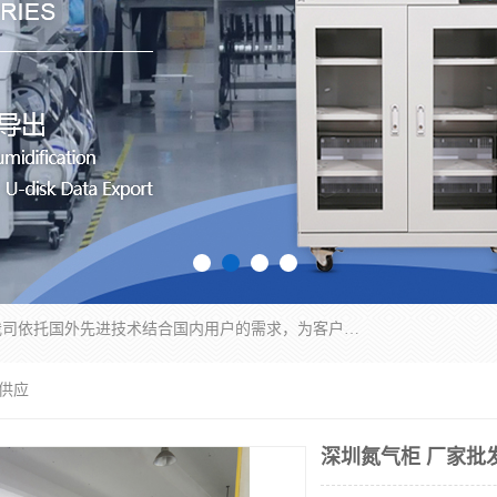
苏州纳冠电子设备有限公司位于苏州市相城区；我司依托国外先进技术结合国内用户的需求，为客户提供具有WMS功能的超低湿快速除湿电子防潮，压缩空气连续干燥柜、智能物料管理氮气储物柜、自制氮氮气柜、防潮氮气组合柜、不锈钢洁净氮气柜、洁净储物柜、石墨舟柜、亮灯导引丝网板存储柜、PCB柔性板气密干燥柜等
发供应
深圳氮气柜 厂家批