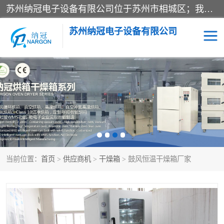
苏州纳冠电子设备有限公司位于苏州市相城区；我司依托国外先进技术结合国内用户的需求，为客户提供具有WMS功能的超低湿快速除湿电子防潮，压缩空气连续干燥柜、智能物料管理氮气储物柜、自制氮氮气柜、防潮氮气组合柜、不锈钢洁净氮气柜、洁净储物柜、石墨舟柜、亮灯导引丝网板存储柜、PCB柔性板气密干燥柜等
苏州纳冠电子设备有限公司
电子防潮箱
氮气柜
智能料架
干燥箱
当前位置：
首页
>
供应商机
>
干燥箱
> 鼓风恒温干燥箱厂家