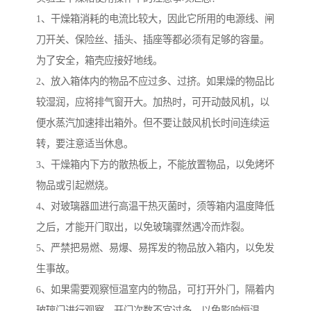
1、干燥箱消耗的电流比较大，因此它所用的电源线、闸
刀开关、保险丝、插头、插座等都必须有足够的容量。
为了安全，箱壳应接好地线。
2、放入箱体内的物品不应过多、过挤。如果燥的物品比
较湿润，应将排气窗开大。加热时，可开动鼓风机，以
便水蒸汽加速排出箱外。但不要让鼓风机长时间连续运
转，要注意适当休息。
3、干燥箱内下方的散热板上，不能放置物品，以免烤坏
物品或引起燃烧。
4、对玻璃器皿进行高温干热灭菌时，须等箱内温度降低
之后，才能开门取出，以免玻璃骤然遇冷而炸裂。
5、严禁把易燃、易爆、易挥发的物品放入箱内，以免发
生事故。
6、如果需要观察恒温室内的物品，可打开外门，隔着内
玻璃门进行观察。开门次数不宜过多，以免影响恒温。