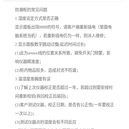
防潮柜的常见问题
1.湿度设定方式是否正确
显示面板出现8888的符号，请客户端重新插电（里面电
脑系统当机），若重新插电仍为一样，则派人维修；
2.显示面板数字跳动过慢(延迟时间过长)
(1)此为sensor线的位置关系所致，避免开关门频繁，影
响仪器精准度；
(2)柜内物品较多，造成对流不旺盛；
3.温湿度准确度有误
(1)了解上次仪器校正是否超过一年，若超过则需安排时
间重新校验(拆回校正后装回)；
(2)客户测试仪器，校正日期，是否有公正性(一年要校正
一次以上)；
(3)测试仪器点的湿度会有不同反应