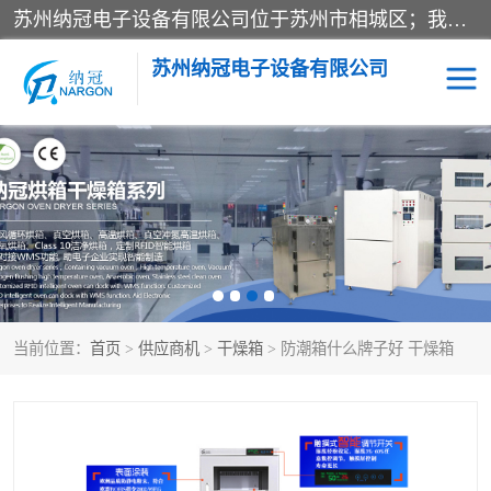
苏州纳冠电子设备有限公司位于苏州市相城区；我司依托国外先进技术结合国内用户的需求，为客户提供具有WMS功能的超低湿快速除湿电子防潮，压缩空气连续干燥柜、智能物料管理氮气储物柜、自制氮氮气柜、防潮氮气组合柜、不锈钢洁净氮气柜、洁净储物柜、石墨舟柜、亮灯导引丝网板存储柜、PCB柔性板气密干燥柜等
苏州纳冠电子设备有限公司
电子防潮箱
氮气柜
智能料架
干燥箱
当前位置：
首页
>
供应商机
>
干燥箱
> 防潮箱什么牌子好 干燥箱