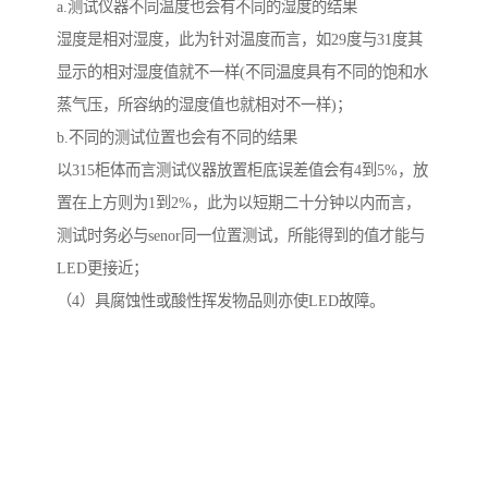
a.测试仪器不同温度也会有不同的湿度的结果
湿度是相对湿度，此为针对温度而言，如29度与31度其
显示的相对湿度值就不一样(不同温度具有不同的饱和水
蒸气压，所容纳的湿度值也就相对不一样)；
b.不同的测试位置也会有不同的结果
以315柜体而言测试仪器放置柜底误差值会有4到5%，放
置在上方则为1到2%，此为以短期二十分钟以内而言，
测试时务必与senor同一位置测试，所能得到的值才能与
LED更接近；
（4）具腐蚀性或酸性挥发物品则亦使LED故障。