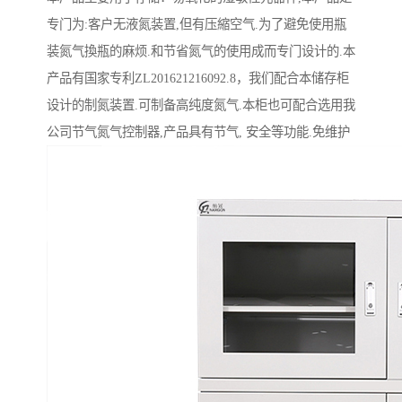
专门为:客户无液氮装置,但有压縮空气.为了避免使用瓶
装氮气換瓶的麻烦.和节省氮气的使用成而专门设计的.本
产品有国家专利ZL201621216092.8，我们配合本储存柜
设计的制氮装置.可制备高纯度氮气.本柜也可配合选用我
公司节气氮气控制器,产品具有节气, 安全等功能.免维护