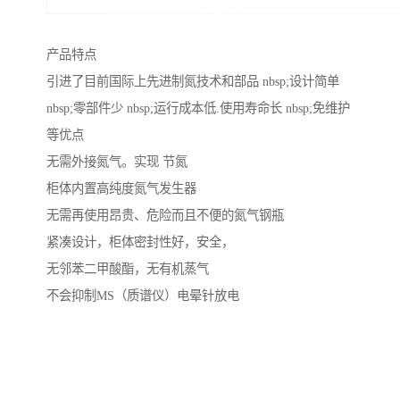
产品特点
引进了目前国际上先进制氮技术和部品 nbsp;设计简单
nbsp;零部件少 nbsp;运行成本低.使用寿命长 nbsp;免维护
等优点
无需外接氮气。实现 节氮
柜体内置高纯度氮气发生器
无需再使用昂贵、危险而且不便的氮气钢瓶
紧凑设计，柜体密封性好，安全，
无邻苯二甲酸酯，无有机蒸气
不会抑制MS（质谱仪）电晕针放电