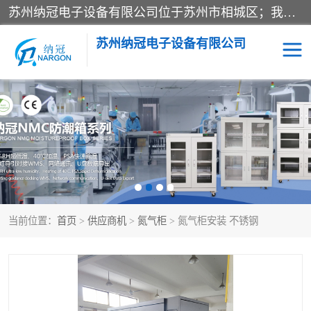
苏州纳冠电子设备有限公司位于苏州市相城区；我司依托国外先进技术结合国内用户的需求，为客户提供具有WMS功能的超低湿快速除湿电子防潮，压缩空气连续干燥柜、智能物料管理氮气储物柜、自制氮氮气柜、防潮氮气组合柜、不锈钢洁净氮气柜、洁净储物柜、石墨舟柜、亮灯导引丝网板存储柜、PCB柔性板气密干燥柜等
苏州纳冠电子设备有限公司
电子防潮箱
氮气柜
智能料架
干燥箱
当前位置：
首页
>
供应商机
>
氮气柜
> 氮气柜安装 不锈钢