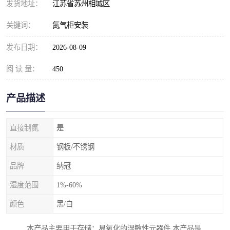
发货地址：
江苏省苏州相城区
关键词：
氮气柜安装
发布日期：
2026-08-09
阅 读 量：
450
产品描述
直接制氮
是
材质
钢板/不锈钢
品牌
纳冠
湿度范围
1%-60%
颜色
黑/白
本产品主要用于存储：易氧化的湿敏性元器件,本产品是