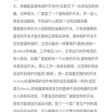
七、烘箱能装漏电保护开关吗?近新买了一台多段加热烘
箱，功率很大。厂家装了一个漏电保护开关，开一会儿
就会自动跳闸。不知道什么原因???没有短路现象
要根据功率的大小选取相应容量的开关，只有容量略有
富余的开关才能长期地正常保证供电，漏电保护开关不
仅仅是漏电保护，过流过载也一样要保护(跳闸)例如一
台10KW的电器，工作电压220V，正常运行时的电流约
有45安培，如果厂家配给你一个40安的开关(漏电保护开
关是自动开关)，那么工作一会就会跳闸，过流保护就会
自动开启保护功能而“跳闸”。而一定容量范围内的开关
(5-63A)的漏电保护动作电流的设定值都是一样的(规定
值为30mA),因电器漏电而发生的跳闸不会因电器的功率
大小而有所改变。不要盲目的相信厂家配给你的开关，
很有可能是因为成本问题，配了一个歪厂家生产的所谓
达标的开关给你，可以根据这个公式算出你所需的电流