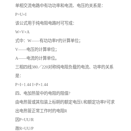
单相交流电路中有功功率和电流、电压的关系是：
P=U×I
该公式用于纯电阻电路时可写成：
W=V×A
式中：W——有功功率P的计算单位；
V——电压的计算单位；
A——电流的计算单位。
三相四线380／220对称纯电阻负载的电流、功率的关系
是：
P=I÷1.44 I=P×1.44
四、电加热管中的电阻的阻值?
由电热管或其包装上标眀的额定电压U和额定功率P可求
出电热管正常工作时的电阻R
因P=UU/R
故R=UU/P