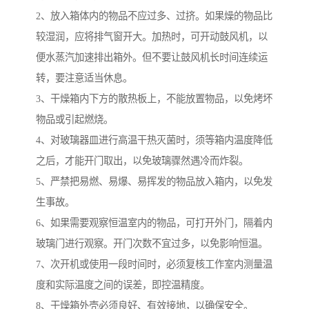
2、放入箱体内的物品不应过多、过挤。如果燥的物品比
较湿润，应将排气窗开大。加热时，可开动鼓风机，以
便水蒸汽加速排出箱外。但不要让鼓风机长时间连续运
转，要注意适当休息。
3、干燥箱内下方的散热板上，不能放置物品，以免烤坏
物品或引起燃烧。
4、对玻璃器皿进行高温干热灭菌时，须等箱内温度降低
之后，才能开门取出，以免玻璃骤然遇冷而炸裂。
5、严禁把易燃、易爆、易挥发的物品放入箱内，以免发
生事故。
6、如果需要观察恒温室内的物品，可打开外门，隔着内
玻璃门进行观察。开门次数不宜过多，以免影响恒温。
7、次开机或使用一段时间时，必须复核工作室内测量温
度和实际温度之间的误差，即控温精度。
8、干燥箱外壳必须良好、有效接地，以确保安全。