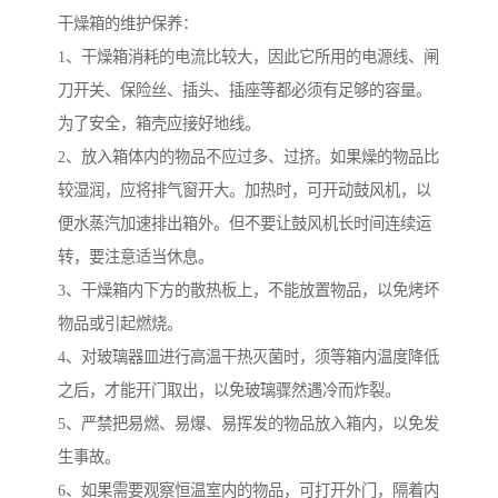
干燥箱的维护保养：
1、干燥箱消耗的电流比较大，因此它所用的电源线、闸
刀开关、保险丝、插头、插座等都必须有足够的容量。
为了安全，箱壳应接好地线。
2、放入箱体内的物品不应过多、过挤。如果燥的物品比
较湿润，应将排气窗开大。加热时，可开动鼓风机，以
便水蒸汽加速排出箱外。但不要让鼓风机长时间连续运
转，要注意适当休息。
3、干燥箱内下方的散热板上，不能放置物品，以免烤坏
物品或引起燃烧。
4、对玻璃器皿进行高温干热灭菌时，须等箱内温度降低
之后，才能开门取出，以免玻璃骤然遇冷而炸裂。
5、严禁把易燃、易爆、易挥发的物品放入箱内，以免发
生事故。
6、如果需要观察恒温室内的物品，可打开外门，隔着内