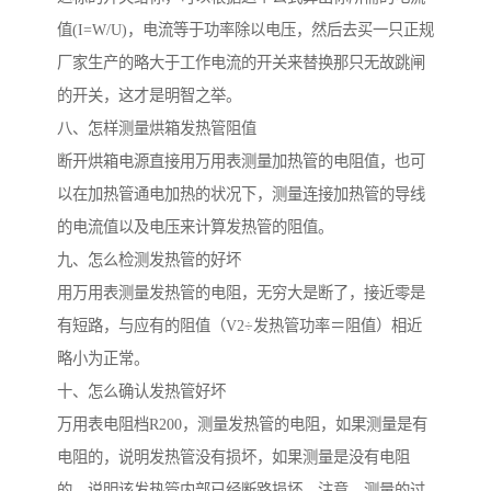
值(I=W/U)，电流等于功率除以电压，然后去买一只正规
厂家生产的略大于工作电流的开关来替换那只无故跳闸
的开关，这才是明智之举。
八、怎样测量烘箱发热管阻值
断开烘箱电源直接用万用表测量加热管的电阻值，也可
以在加热管通电加热的状况下，测量连接加热管的导线
的电流值以及电压来计算发热管的阻值。
九、怎么检测发热管的好坏
用万用表测量发热管的电阻，无穷大是断了，接近零是
有短路，与应有的阻值（V2÷发热管功率＝阻值）相近
略小为正常。
十、怎么确认发热管好坏
万用表电阻档R200，测量发热管的电阻，如果测量是有
电阻的，说明发热管没有损坏，如果测量是没有电阻
的，说明该发热管内部已经断路损坏，注意，测量的过