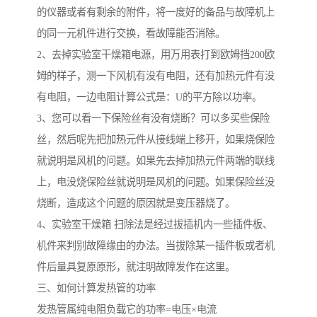
的仪器或者有剩余的附件，将一度好的备品与故障机上
的同一元机件进行交换，看故障能否消除。
2、去掉实验室干燥箱电源，用万用表打到欧姆挡200欧
姆的样子，测一下风机有没有电阻，还有加热元件有没
有电阻，一边电阻计算公式是：U的平方除以功率。
3、您可以看一下保险丝有没有烧断？可以多买些保险
丝，然后呢先把加热元件从接线端上移开，如果烧保险
就说明是风机的问题。如果先去掉加热元件两端的联线
上，电没烧保险丝就说明是风机的问题。如果保险丝没
烧断，造成这个问题的原因就是变压器烧了。
4、实验室干燥箱 扫除法是经过拔插机内一些插件板、
机件来判别故障缘由的办法。当拔除某一插件板或者机
件后量具复原原形，就注明故障发作在这里。
三、如何计算发热管的功率
发热管属纯电阻负载它的功率=电压×电流