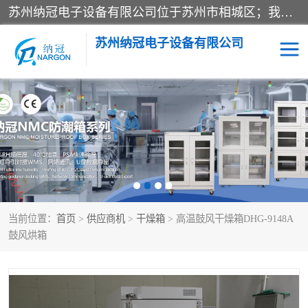
苏州纳冠电子设备有限公司位于苏州市相城区；我司依托国外先进技术结合国内用户的需求，为客户提供具有WMS功能的超低湿快速除湿电子防潮，压缩空气连续干燥柜、智能物料管理氮气储物柜、自制氮氮气柜、防潮氮气组合柜、不锈钢洁净氮气柜、洁净储物柜、石墨舟柜、亮灯导引丝网板存储柜、PCB柔性板气密干燥柜等
苏州纳冠电子设备有限公司
电子防潮箱
氮气柜
智能料架
干燥箱
当前位置：
首页
>
供应商机
>
干燥箱
> 高温鼓风干燥箱DHG-9148A
鼓风烘箱