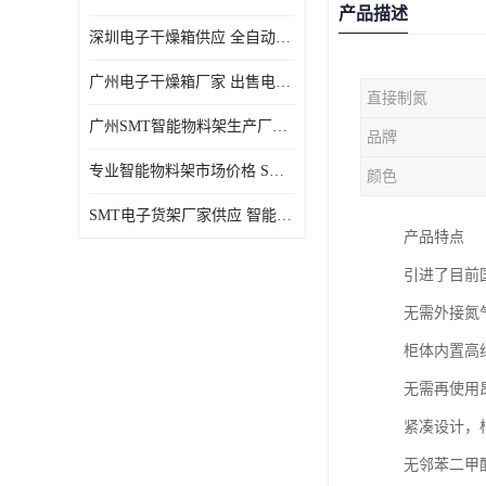
产品描述
深圳电子干燥箱供应 全自动恒温干燥箱厂家批发
广州电子干燥箱厂家 出售电子干燥箱优惠供应价格
直接制氮
广州SMT智能物料架生产厂家 智能物料架设计定制
品牌
专业智能物料架市场价格 SMT智能物料架供应厂家
颜色
SMT电子货架厂家供应 智能电子货架现货直销
产品特点
引进了目前国际
无需外接氮
柜体内置高
无需再使用
紧凑设计，
无邻苯二甲