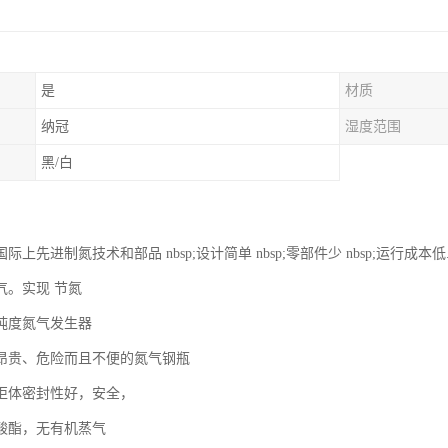
是
材质
纳冠
湿度范围
黑/白
上先进制氮技术和部品 nbsp;设计简单 nbsp;零部件少 nbsp;运行成本低
气。实现 节氮
纯度氮气发生器
昂贵、危险而且不便的氮气钢瓶
柜体密封性好，安全，
酸酯，无有机蒸气