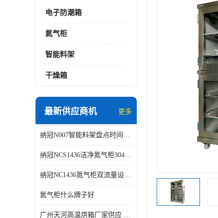
电子防潮箱
氮气柜
智能料架
干燥箱
最新供应商机
更多
纳冠N007智能料架盘点时间可从2天减少到约2个小时
纳冠NCS1436洁净氮气柜304不锈钢洁净车间用
纳冠NC1436氮气柜双流量设计节约氮气
氮气柜什么牌子好
广州天河高温烘箱厂家供应 智能高温烘箱非标定制价格