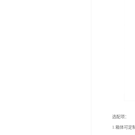
选配项：
1.箱体可定