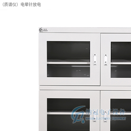
S（质谱仪）电晕针放电