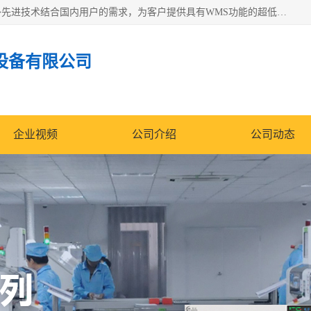
苏州纳冠电子设备有限公司位于苏州市相城区；我司依托国外先进技术结合国内用户的需求，为客户提供具有WMS功能的超低湿快速除湿电子防潮，压缩空气连续干燥柜、智能物料管理氮气储物柜、自制氮氮气柜、防潮氮气组合柜、不锈钢洁净氮气柜、洁净储物柜、石墨舟柜、亮灯导引丝网板存储柜、PCB柔性板气密干燥柜等
设备有限公司
企业视频
公司介绍
公司动态