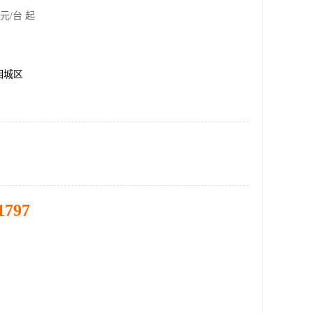
元/台 起
相城区
1797