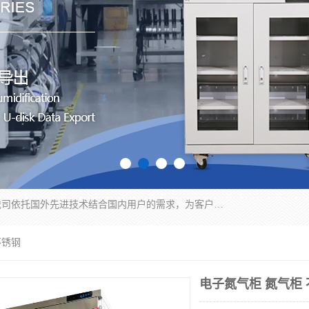
苏州纳冠电子设备有限公司位于苏州市相城区；我司依托国外先进技术结合国内用户的需求，为客户提供具有WMS功能的超低湿快速除湿电子防潮，压缩空气连续干燥柜、智能物料管理氮气储物柜、自制氮氮气柜、防潮氮气组合柜、不锈钢洁净氮气柜、洁净储物柜、石墨舟柜、亮灯导引丝网板存储柜、PCB柔性板气密干燥柜等
不锈钢
电子氮气柜 氮气柜