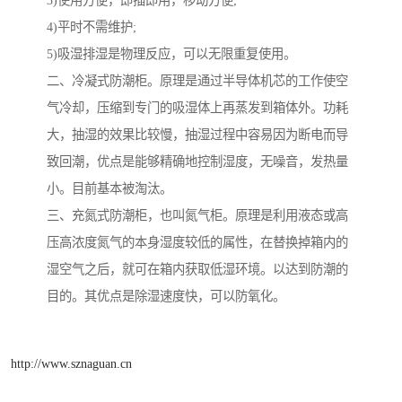
3)使用方便，即插即用，移动方便;
4)平时不需维护;
5)吸湿排湿是物理反应，可以无限重复使用。
二、冷凝式防潮柜。原理是通过半导体机芯的工作使空
气冷却，压缩到专门的吸湿体上再蒸发到箱体外。功耗
大，抽湿的效果比较慢，抽湿过程中容易因为断电而导
致回潮，优点是能够精确地控制湿度，无噪音，发热量
小。目前基本被淘汰。
三、充氮式防潮柜，也叫氮气柜。原理是利用液态或高
压高浓度氮气的本身湿度较低的属性，在替换掉箱内的
湿空气之后，就可在箱内获取低湿环境。以达到防潮的
目的。其优点是除湿速度快，可以防氧化。
http://www.sznaguan.cn