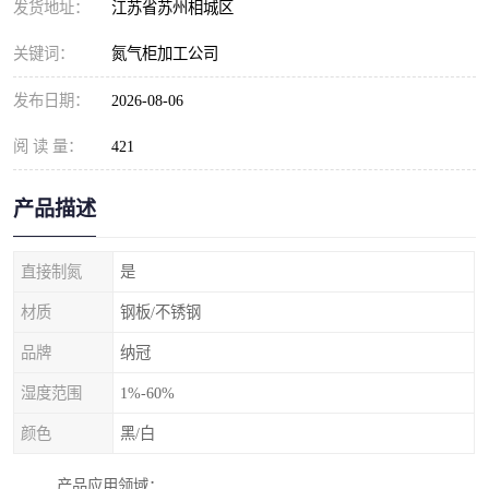
发货地址：
江苏省苏州相城区
关键词：
氮气柜加工公司
发布日期：
2026-08-06
阅 读 量：
421
产品描述
直接制氮
是
材质
钢板/不锈钢
品牌
纳冠
湿度范围
1%-60%
颜色
黑/白
产品应用领域：