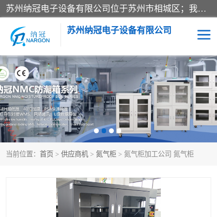
苏州纳冠电子设备有限公司位于苏州市相城区；我司依托国外先进技术结合国内用户的需求，为客户提供具有WMS功能的超低湿快速除湿电子防潮，压缩空气连续干燥柜、智能物料管理氮气储物柜、自制氮氮气柜、防潮氮气组合柜、不锈钢洁净氮气柜、洁净储物柜、石墨舟柜、亮灯导引丝网板存储柜、PCB柔性板气密干燥柜等
苏州纳冠电子设备有限公司
电子防潮箱
氮气柜
智能料架
干燥箱
当前位置：
首页
>
供应商机
>
氮气柜
> 氮气柜加工公司 氮气柜