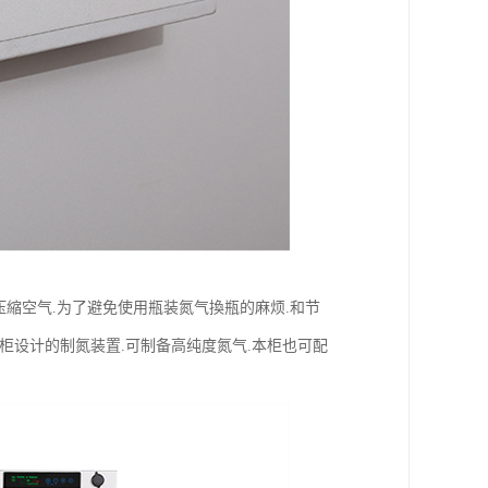
压縮空气.为了避免使用瓶装氮气換瓶的麻烦.和节
本储存柜设计的制氮装置.可制备高纯度氮气.本柜也可配