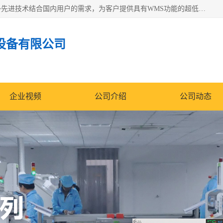
苏州纳冠电子设备有限公司位于苏州市相城区；我司依托国外先进技术结合国内用户的需求，为客户提供具有WMS功能的超低湿快速除湿电子防潮，压缩空气连续干燥柜、智能物料管理氮气储物柜、自制氮氮气柜、防潮氮气组合柜、不锈钢洁净氮气柜、洁净储物柜、石墨舟柜、亮灯导引丝网板存储柜、PCB柔性板气密干燥柜等
设备有限公司
企业视频
公司介绍
公司动态