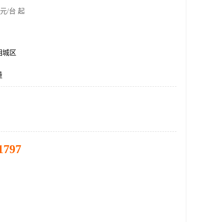
元/台 起
相城区
量
1797