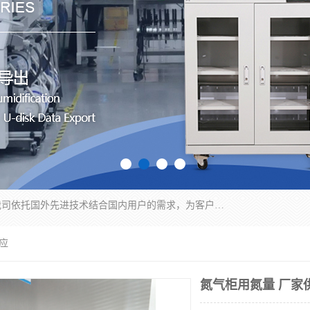
苏州纳冠电子设备有限公司位于苏州市相城区；我司依托国外先进技术结合国内用户的需求，为客户提供具有WMS功能的超低湿快速除湿电子防潮，压缩空气连续干燥柜、智能物料管理氮气储物柜、自制氮氮气柜、防潮氮气组合柜、不锈钢洁净氮气柜、洁净储物柜、石墨舟柜、亮灯导引丝网板存储柜、PCB柔性板气密干燥柜等
应
氮气柜用氮量 厂家