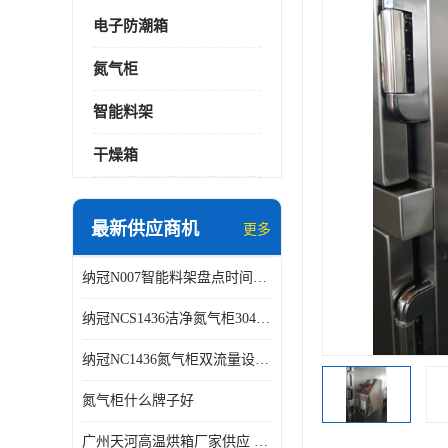
电子防潮箱
氮气柜
智能料架
干燥箱
最新供应商机
更多
纳冠N007智能料架盘点时间可从2天减少到约2个小时
纳冠NCS1436洁净氮气柜304不锈钢洁净车间用
纳冠NC1436氮气柜双流量设计节约氮气
氮气柜什么牌子好
广州天河高温烘箱厂家供应 智能高温烘箱非标定制价格