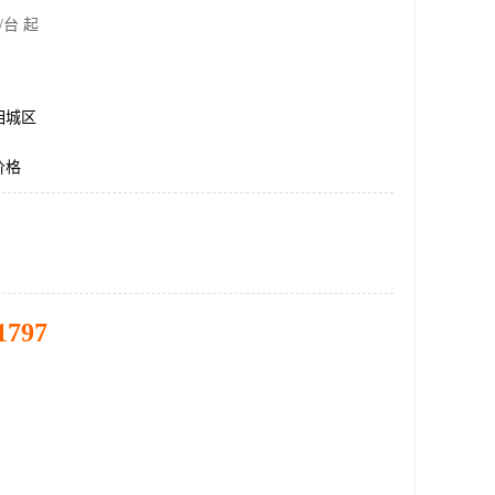
/台 起
相城区
价格
1797