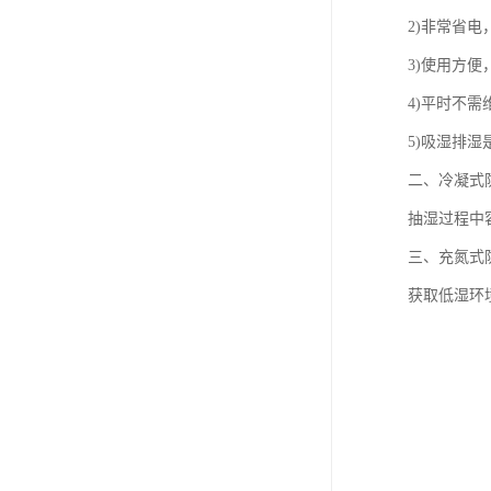
2)非常省电
3)使用方便
4)平时不需
5)吸湿排
二、冷凝式
抽湿过程中
三、充氮式
获取低湿环