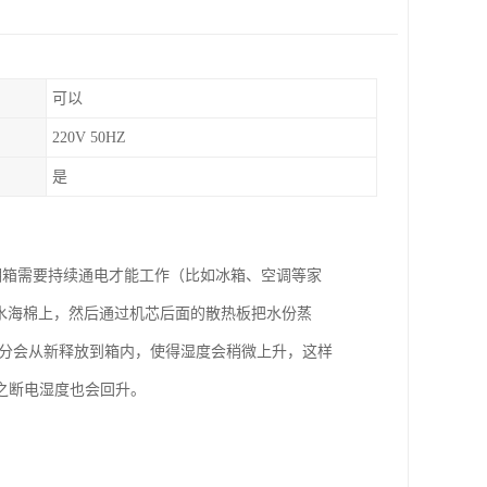
可以
220V 50HZ
是
潮箱需要持续通电才能工作（比如冰箱、空调等家
吸水海棉上，然后通过机芯后面的散热板把水份蒸
水分会从新释放到箱内，使得湿度会稍微上升，这样
之断电湿度也会回升。