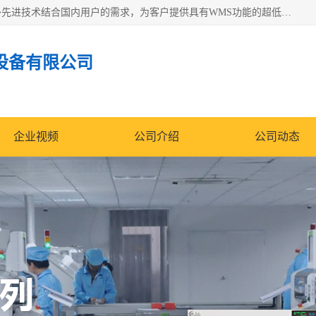
苏州纳冠电子设备有限公司位于苏州市相城区；我司依托国外先进技术结合国内用户的需求，为客户提供具有WMS功能的超低湿快速除湿电子防潮，压缩空气连续干燥柜、智能物料管理氮气储物柜、自制氮氮气柜、防潮氮气组合柜、不锈钢洁净氮气柜、洁净储物柜、石墨舟柜、亮灯导引丝网板存储柜、PCB柔性板气密干燥柜等
设备有限公司
企业视频
公司介绍
公司动态