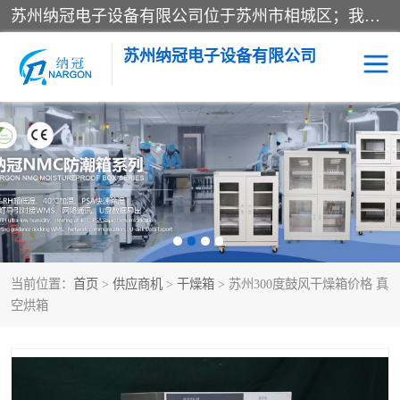
苏州纳冠电子设备有限公司位于苏州市相城区；我司依托国外先进技术结合国内用户的需求，为客户提供具有WMS功能的超低湿快速除湿电子防潮，压缩空气连续干燥柜、智能物料管理氮气储物柜、自制氮氮气柜、防潮氮气组合柜、不锈钢洁净氮气柜、洁净储物柜、石墨舟柜、亮灯导引丝网板存储柜、PCB柔性板气密干燥柜等
苏州纳冠电子设备有限公司
电子防潮箱
氮气柜
智能料架
干燥箱
当前位置：
首页
>
供应商机
>
干燥箱
> 苏州300度鼓风干燥箱价格 真
空烘箱