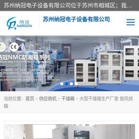
苏州纳冠电子设备有限公司位于苏州市相城区；我司依托国外先进技术结合国内用户的需求，为客户提供具有WMS功能的超低湿快速除湿电子防潮，压缩空气连续干燥柜、智能物料管理氮气储物柜、自制氮氮气柜、防潮氮气组合柜、不锈钢洁净氮气柜、洁净储物柜、石墨舟柜、亮灯导引丝网板存储柜、PCB柔性板气密干燥柜等
苏州纳冠电子设备有限公司
电子防潮箱
氮气柜
智能料架
干燥箱
当前位置：
首页
>
供应商机
>
干燥箱
> 大型干燥箱生产厂家 鼓风烘
箱