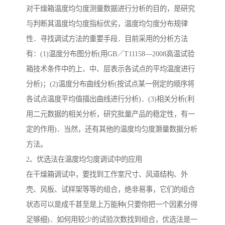
对干燥箱温度均匀度测量数据进行分析的目的，是研究
与判断其温度均匀度指标优劣，温度均匀度分布规律
性．寻找调试方法的重要手段．目前采用的分析方法
有：(1)温度分布图分析(用GB／T11158—2008高温试验
箱技术条件中的上、中、层表示各试点的平均温度进行
分析)；(2)温度分布曲线分析(按试点某一例定的顺序将
各试点温度平均值描出曲线进行分析)．(3)相关分析(利
用二元数据的相关分析，研究批量产品的稳定性，有一
定的作用)．当然，还有其他的温度均匀度灏量数据分析
方法。
2、优选法在温度均匀度调试中的应用
在干燥箱调试中，要找到工作室尺寸、风道结构、外
壳、风板、试样架等等的组合，绝非易事，它们的组合
状态可以是成千甚至是上万能种(只要你把一个因素分得
足够细)．如何用较少的试验次数找到组合，优选法是一