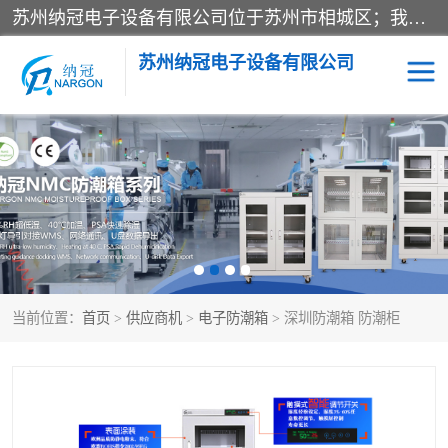
苏州纳冠电子设备有限公司位于苏州市相城区；我司依托国外先进技术结合国内用户的需求，为客户提供具有WMS功能的超低湿快速除湿电子防潮，压缩空气连续干燥柜、智能物料管理氮气储物柜、自制氮氮气柜、防潮氮气组合柜、不锈钢洁净氮气柜、洁净储物柜、石墨舟柜、亮灯导引丝网板存储柜、PCB柔性板气密干燥柜等
苏州纳冠电子设备有限公司
电子防潮箱
氮气柜
智能料架
干燥箱
当前位置：
首页
>
供应商机
>
电子防潮箱
> 深圳防潮箱 防潮柜