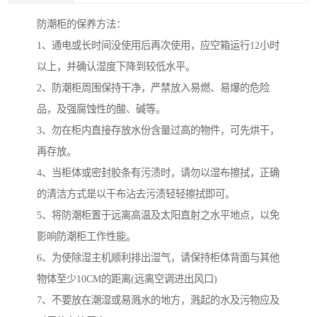
防潮柜的保养方法：
1、通电或长时间没使用后再次使用，应空箱运行12小时
以上，并确认湿度下降到较低水平。
2、防潮柜周围保持干净，严禁放入易燃、易爆的危险
品，及强腐蚀性的酸、碱等。
3、勿在柜内直接存放水份含量过高的物件，可先烘干，
再存放。
4、当柜体或密封胶条有污渍时，请勿以湿布擦拭，正确
的清洁方式是以干布沾去污渍轻轻擦拭即可。
5、将防潮柜置于远离高温及太阳直射之水平地点，以免
影响防潮柜工作性能。
6、为使除湿主机顺利排出湿气，请保持柜体背面与其他
物体至少10CM的距离(远离空调进出风口)
7、不要放在潮湿或易溅水的地方，溅起的水及污物应及