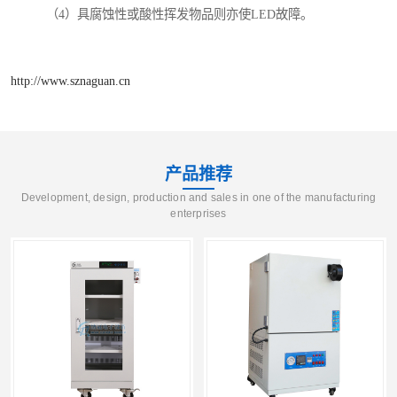
（4）具腐蚀性或酸性挥发物品则亦使LED故障。
http://www.sznaguan.cn
产品推荐
Development, design, production and sales in one of the manufacturing
enterprises