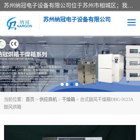
苏州纳冠电子设备有限公司位于苏州市相城区；我司依托国外先进技术结合国内用户的需求，为客户提供具有WMS功能的超低湿快速除湿电子防潮，压缩空气连续干燥柜、智能物料管理氮气储物柜、自制氮氮气柜、防潮氮气组合柜、不锈钢洁净氮气柜、洁净储物柜、石墨舟柜、亮灯导引丝网板存储柜、PCB柔性板气密干燥柜等
苏州纳冠电子设备有限公司
电子防潮箱
氮气柜
智能料架
干燥箱
当前位置：
首页
>
供应商机
>
干燥箱
> 台式鼓风干燥箱DHG-9123A
鼓风烘箱