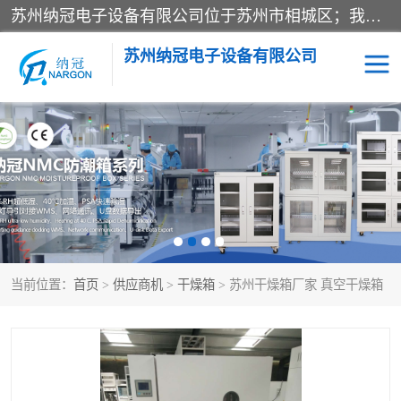
苏州纳冠电子设备有限公司位于苏州市相城区；我司依托国外先进技术结合国内用户的需求，为客户提供具有WMS功能的超低湿快速除湿电子防潮，压缩空气连续干燥柜、智能物料管理氮气储物柜、自制氮氮气柜、防潮氮气组合柜、不锈钢洁净氮气柜、洁净储物柜、石墨舟柜、亮灯导引丝网板存储柜、PCB柔性板气密干燥柜等
苏州纳冠电子设备有限公司
电子防潮箱
氮气柜
智能料架
干燥箱
当前位置：
首页
>
供应商机
>
干燥箱
> 苏州干燥箱厂家 真空干燥箱