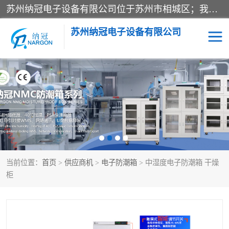
苏州纳冠电子设备有限公司位于苏州市相城区；我司依托国外先进技术结合国内用户的需求，为客户提供具有WMS功能的超低湿快速除湿电子防潮，压缩空气连续干燥柜、智能物料管理氮气储物柜、自制氮氮气柜、防潮氮气组合柜、不锈钢洁净氮气柜、洁净储物柜、石墨舟柜、亮灯导引丝网板存储柜、PCB柔性板气密干燥柜等
苏州纳冠电子设备有限公司
电子防潮箱
氮气柜
智能料架
干燥箱
当前位置：
首页
>
供应商机
>
电子防潮箱
> 中湿度电子防潮箱 干燥
柜