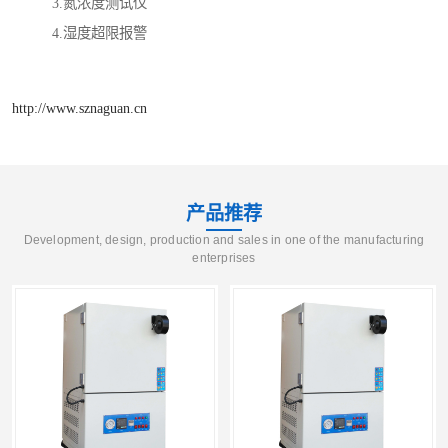
3.氮浓度测试仪
4.湿度超限报警
http://www.sznaguan.cn
产品推荐
Development, design, production and sales in one of the manufacturing
enterprises