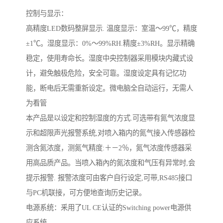
控制与显示：
高精度LED数码整屏显示. 温度显示：室温～99℃，精度
±1℃。湿度显示：0%～99%RH.精度±3%RH。显示精确
稳定，使用寿命长。湿度中央控制器采用模块内藏式设
计，避免触极危险，安全可靠。湿度设定具有记忆功
能，断电后无需重新设定。微电脑全自动运行，无需人
为看管
本产品是以设定和控制湿度的方式.可选带有氮气浓度显
示和超限声光报警系统,对喷入箱内的氮气接入传感器检
测含氮浓度，测氮气精度:＋－2％，氮气浓度传感器采
用高品质产品。当喷入箱內的氮浓度和气压有异常时,会
提示报警. 报警浓度可由客户自行设定,可带,RS485接口
与PC机联接，可方便地查询历史记录。
电源系统：釆用了UL CE认证的Switching power电源供
应系统