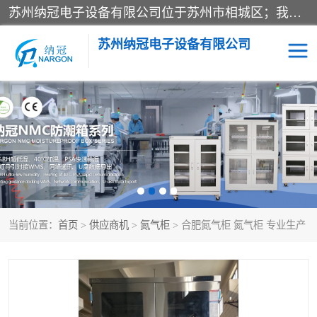
苏州纳冠电子设备有限公司位于苏州市相城区；我司依托国外先进技术结合国内用户的需求，为客户提供具有WMS功能的超低湿快速除湿电子防潮，压缩空气连续干燥柜、智能物料管理氮气储物柜、自制氮氮气柜、防潮氮气组合柜、不锈钢洁净氮气柜、洁净储物柜、石墨舟柜、亮灯导引丝网板存储柜、PCB柔性板气密干燥柜等
苏州纳冠电子设备有限公司
电子防潮箱
氮气柜
智能料架
干燥箱
当前位置：
首页
>
供应商机
>
氮气柜
> 合肥氮气柜 氮气柜 专业生产